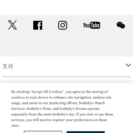
twitter
facebook
instagram
youtube
wec
支持
企業
By clicking “Accept All Cookies”, you agree to the storing of
cookies on your device to enhance site navigation, analyze site
usage, and assist in our marketing efforts. Sotheby’s Watch
更多
Services, Sotheby’s Wine, and Sotheby’s Events operate
separately from the main Sotheby’s site. If you visit or use those
services, you will need to register your preferences on those
sites.