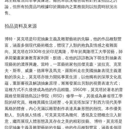
為主觀看法而非事實陳述。雖然本狀況報告或有針對某拍品之討
論，但所有拍賣品均根據印於圖錄內之業務規則以拍賣時狀況出
售。
拍品資料及來源
博特・莫克塔是印尼抽象主義及雕塑藝術的先驅，他的作品種類豐
富，涵蓋多個現代藝術概念，體現了人類的抱負及情感之複雜面
向。莫克塔在1930年生於印尼萬隆，早年於萬隆理工大學習藝，師
承荷蘭畫家兼教育家利斯・默德，在他的諄諄教誨下萌生對抽象表
現藝術的濃厚興趣。當時，一眾藝術家包括傑克森・波拉克、克里
夫・斯蒂、威廉・德庫寧及馬克・羅斯科走在美國抽象表現主義運
動的浪尖上，莫克塔亦致力開拓事業生涯，以他獨有的深厚文化底
蘊，重新審視及解讀抽象原理，漸漸發展出另類的視覺表達方式；
這種方式不久後便成為他的作品精髓。1960年，莫克塔於著名的普
羅維登斯羅德島設計學院（RISD）修學一年，其後成為麻省理工學
院的研究員。種種異國生活經歷，令莫克塔加深了對西方現代美學
風格的體會，內心充滿以雕塑創作表達具象形態的熱忱。本作優美
動人、別具個人情感，可見莫克塔為幾何、透視及立體概念注入新
意，繼而展現人體形態及其存在之美的精彩技藝。 博特・莫克塔是
印尼抽象主義及雕塑藝術的先驅，他的作品種類豐富，涵蓋多個現