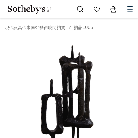
Go to My Favorites
Items in Sh
0
現代及當代東南亞藝術晚間拍賣
/
拍品 1065