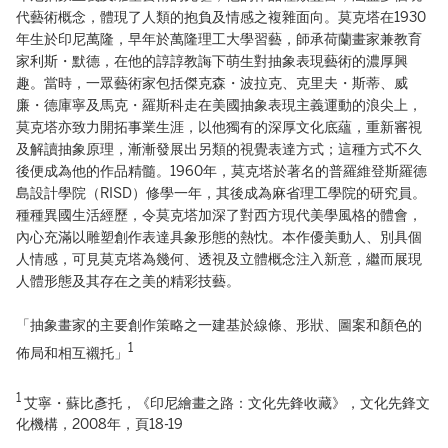
代藝術概念，體現了人類的抱負及情感之複雜面向。莫克塔在1930
年生於印尼萬隆，早年於萬隆理工大學習藝，師承荷蘭畫家兼教育
家利斯・默德，在他的諄諄教誨下萌生對抽象表現藝術的濃厚興
趣。當時，一眾藝術家包括傑克森・波拉克、克里夫・斯蒂、威
廉・德庫寧及馬克・羅斯科走在美國抽象表現主義運動的浪尖上，
莫克塔亦致力開拓事業生涯，以他獨有的深厚文化底蘊，重新審視
及解讀抽象原理，漸漸發展出另類的視覺表達方式；這種方式不久
後便成為他的作品精髓。1960年，莫克塔於著名的普羅維登斯羅德
島設計學院（RISD）修學一年，其後成為麻省理工學院的研究員。
種種異國生活經歷，令莫克塔加深了對西方現代美學風格的體會，
內心充滿以雕塑創作表達具象形態的熱忱。本作優美動人、別具個
人情感，可見莫克塔為幾何、透視及立體概念注入新意，繼而展現
人體形態及其存在之美的精彩技藝。
「抽象畫家的主要創作策略之一建基於線條、形狀、圖案和顏色的
1
佈局和相互襯托」
1
艾寧・蘇比彥托，《印尼繪畫之路：文化先鋒收藏》，文化先鋒文
化機構，2008年，頁18-19