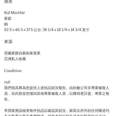
描述
But Mochtar
家庭
銅
92.5 x 46.5 x 37.5 公分; 36 1/4 x 18 1/4 x 14 3/4 英寸
來源
現藏家購自藝術家基業
亞洲私人收藏
Condition
null
我們很高興為您提供上述拍品狀況報告。由於敝公司非專業修復人
員，在此敦促您徵詢其他專業修復人員，以獲得更詳盡、專業之報
告。
準買家應該檢查每件拍品以確認其狀況，蘇富比所作的任何陳述均