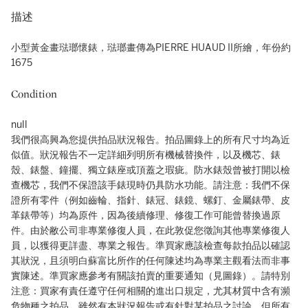
描述
小型黃金畫琺瑯懷錶，琺瑯畫傳為PIERRE HUAUD II所繪，年份約
1675
Condition
null
我們很高興為您提供拍品狀況報告。拍品圖錄上的所有尺寸均為近
似值。狀況報告不一定詳細列明所有機械替換件，以及機芯、錶
殼、錶盤、鐘擺、獨立錶座或頂蓋之瑕疵。防水錶殼曾被打開以檢
查機芯，我們不保證該手錶現時仍具防水功能。請注意：我們不保
證所有零件（例如齒輪、指針、錶冠、錶鏡、螺釘、金屬錶帶、皮
革錶帶等）均為原件，因為後續修理、修復工作可能曾替換過原
件。由於敝公司非專業修復人員，在此敦促您徵詢其他專業修復人
員，以獲得更詳盡、專業之報告。準買家應該檢查每款拍品以確認
其狀況，且須明白蘇富比所作的任何陳述均為專業主觀看法而非事
實陳述。準買家應參考有關該拍賣的重要通知（見圖錄）。請特別
注意：買家有責任遵守任何相關的進出口規定，尤其材質中含有瀕
危物種之拍品。雖然有本狀況報告或有針對某拍品之討論，但所有