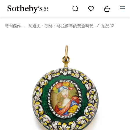
Go to My Favorites
Items in Sh
0
時間傑作——阿道夫・朗格：格拉蘇蒂的黃金時代
/
拍品 12