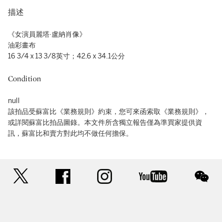
描述
《女演員麗塔·盧納肖像》
油彩畫布
16 3/4 x 13 3/8英寸；42.6 x 34.1公分
Condition
null
該拍品受蘇富比《業務規則》約束，您可來函索取《業務規則》，
或詳閱蘇富比拍品圖錄。本文件所含獨立報告僅為準買家提供資
訊，蘇富比和賣方對此均不做任何擔保。
twitter
facebook
instagram
youtube
wec