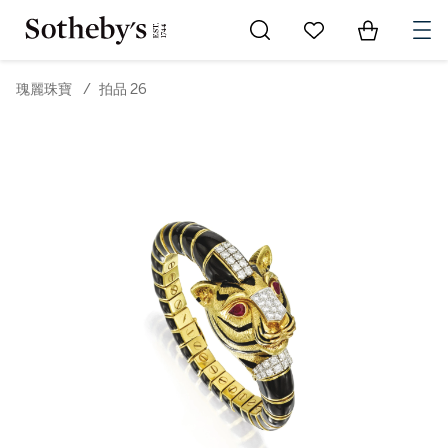
Go to My Favorites
Items in Sh
0
瑰麗珠寶
/
拍品 26