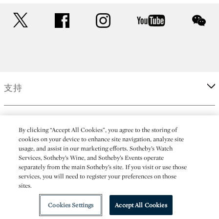
twitter
facebook
instagram
youtube
wec
支持
企業
By clicking “Accept All Cookies”, you agree to the storing of
cookies on your device to enhance site navigation, analyze site
usage, and assist in our marketing efforts. Sotheby’s Watch
更多
Services, Sotheby’s Wine, and Sotheby’s Events operate
separately from the main Sotheby’s site. If you visit or use those
services, you will need to register your preferences on those
sites.
(C) 2026 Sotheby's
Cookies Settings
Accept All Cookies