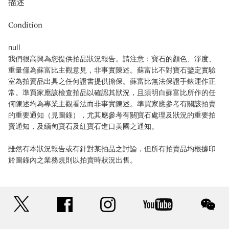
描述
Condition
null
我們很高興為您提供拍品狀況報告。請注意：寶石的顏色、淨度、
重量僅為蘇富比主觀意見，非事實陳述。蘇富比不對寶石鑒定實驗
室為拍賣品出具之任何證書提供擔保。蘇富比無法保證手錶運作正
常。準買家應該檢查拍品以確認其狀況，且須明白蘇富比所作的任
何陳述均為專業主觀看法而非事實陳述。準買家應參考有關該拍賣
的重要通知（見圖錄），尤其應參考有關寶石處理及狀況的重要拍
賣通知，及緬甸寶石及紅寶石進口美國之通知。
雖然有本狀況報告或有針對某拍品之討論，但所有拍賣品均根據印
於圖錄內之業務規則以拍賣時狀況出售。
twitter
facebook
instagram
youtube
wec