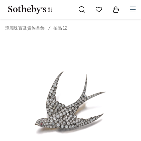
Go to My Favorites
Items in Sh
0
瑰麗珠寶及貴族首飾
/
拍品 12