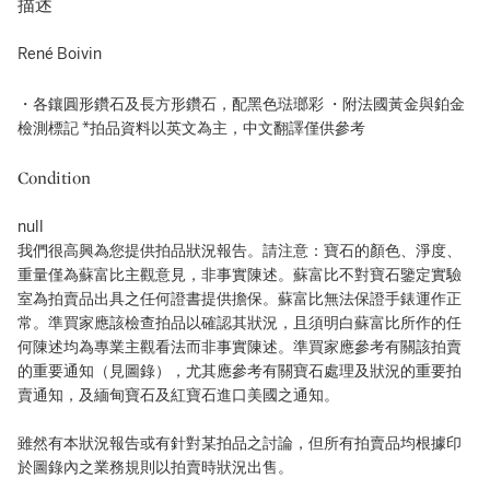
描述
René Boivin
・各鑲圓形鑽石及長方形鑽石，配黑色琺瑯彩 ・附法國黃金與鉑金
檢測標記 *拍品資料以英文為主，中文翻譯僅供參考
Condition
null
我們很高興為您提供拍品狀況報告。請注意：寶石的顏色、淨度、
重量僅為蘇富比主觀意見，非事實陳述。蘇富比不對寶石鑒定實驗
室為拍賣品出具之任何證書提供擔保。蘇富比無法保證手錶運作正
常。準買家應該檢查拍品以確認其狀況，且須明白蘇富比所作的任
何陳述均為專業主觀看法而非事實陳述。準買家應參考有關該拍賣
的重要通知（見圖錄），尤其應參考有關寶石處理及狀況的重要拍
賣通知，及緬甸寶石及紅寶石進口美國之通知。
雖然有本狀況報告或有針對某拍品之討論，但所有拍賣品均根據印
於圖錄內之業務規則以拍賣時狀況出售。