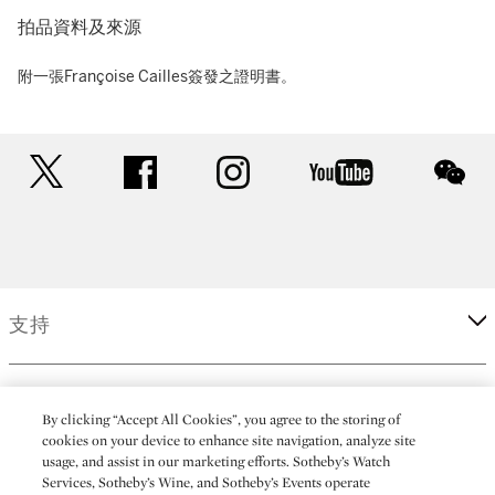
拍品資料及來源
附一張Françoise Cailles簽發之證明書。
twitter
facebook
instagram
youtube
wec
支持
企業
By clicking “Accept All Cookies”, you agree to the storing of
cookies on your device to enhance site navigation, analyze site
usage, and assist in our marketing efforts. Sotheby’s Watch
更多
Services, Sotheby’s Wine, and Sotheby’s Events operate