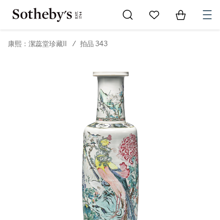
Go to My Favorites
Items in Sh
0
康熙：潔蕊堂珍藏II
/
拍品 343