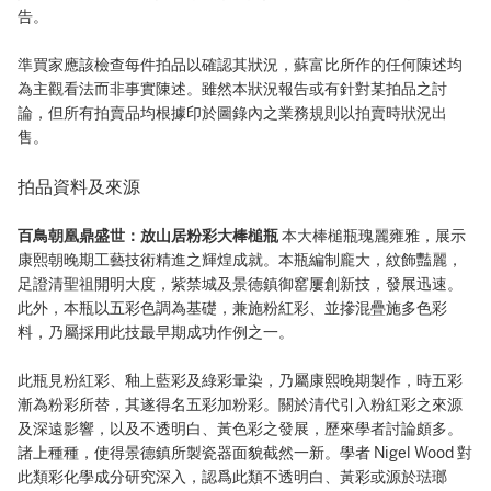
告。
準買家應該檢查每件拍品以確認其狀況，蘇富比所作的任何陳述均
為主觀看法而非事實陳述。雖然本狀況報告或有針對某拍品之討
論，但所有拍賣品均根據印於圖錄內之業務規則以拍賣時狀況出
售。
拍品資料及來源
百鳥朝凰鼎盛世：放山居粉彩大棒槌瓶
本大棒槌瓶瑰麗雍雅，展示
康熙朝晚期工藝技術精進之輝煌成就。本瓶編制龐大，紋飾豔麗，
足證清聖祖開明大度，紫禁城及景德鎮御窰屢創新技，發展迅速。
此外，本瓶以五彩色調為基礎，兼施粉紅彩、並摻混疊施多色彩
料，乃屬採用此技最早期成功作例之一。
此瓶見粉紅彩、釉上藍彩及綠彩暈染，乃屬康熙晚期製作，時五彩
漸為粉彩所替，其遂得名五彩加粉彩。關於清代引入粉紅彩之來源
及深遠影響，以及不透明白、黃色彩之發展，歷來學者討論頗多。
諸上種種，使得景德鎮所製瓷器面貌截然一新。學者 Nigel Wood 對
此類彩化學成分研究深入，認爲此類不透明白、黃彩或源於琺瑯