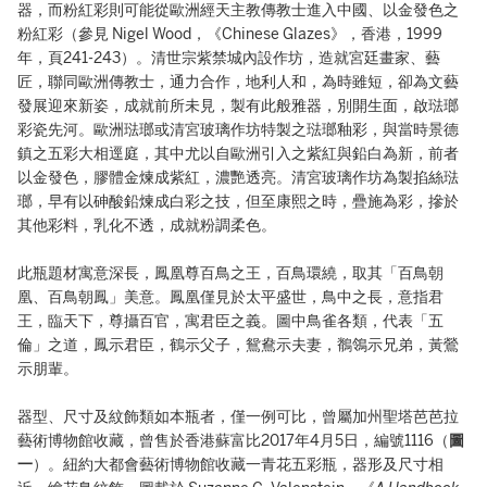
器，而粉紅彩則可能從歐洲經天主教傳教士進入中國、以金發色之
粉紅彩（參見 Nigel Wood，《Chinese Glazes》，香港，1999
年，頁241-243）。清世宗紫禁城內設作坊，造就宮廷畫家、藝
匠，聯同歐洲傳教士，通力合作，地利人和，為時雖短，卻為文藝
發展迎來新姿，成就前所未見，製有此般雅器，別開生面，啟琺瑯
彩瓷先河。歐洲琺瑯或清宮玻璃作坊特製之琺瑯釉彩，與當時景德
鎮之五彩大相逕庭，其中尤以自歐洲引入之紫紅與鉛白為新，前者
以金發色，膠體金煉成紫紅，濃艷透亮。清宮玻璃作坊為製掐絲琺
瑯，早有以砷酸鉛煉成白彩之技，但至康熙之時，疊施為彩，摻於
其他彩料，乳化不透，成就粉調柔色。
此瓶題材寓意深長，鳳凰尊百鳥之王，百鳥環繞，取其「百鳥朝
凰、百鳥朝鳳」美意。鳳凰僅見於太平盛世，鳥中之長，意指君
王，臨天下，尊攝百官，寓君臣之義。圖中鳥雀各類，代表「五
倫」之道，鳳示君臣，鶴示父子，鴛鴦示夫妻，鶺鴒示兄弟，黃鶯
示朋輩。
器型、尺寸及紋飾類如本瓶者，僅一例可比，曾屬加州聖塔芭芭拉
藝術博物館收藏，曾售於香港蘇富比2017年4月5日，編號1116（
圖
一
）。紐約大都會藝術博物館收藏一青花五彩瓶，器形及尺寸相