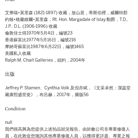
艾弗瑞•莫里森 (1821-1897) 收藏，放山居，蒂斯伯裡，威爾特郡
約翰•格蘭維爾•莫里森，Rt. Hon. Margadale of Islay 勳爵，T.D.,
J.P., D.L. (1906-1996) 收藏
倫敦佳士得1970年5月4日，編號23
香港蘇富比1977年5月16日，編號216
摩納哥蘇富比1987年6月22日，編號1465
美國私人收藏
Ralph M. Chait Galleries，紐約，2004年
出版
Jeffrey P. Stamen、Cynthia Volk 及倪亦斌，《文采卓然：潔蕊堂
藏康熙盛世瓷》，布呂赫，2017年，圖版56
Condition
null
我們很高興為您提供上述拍品狀況報告。由於敝公司非專業修復人
員，在此敦促您徵詢其他專業修復人員，以獲得更詳盡、專業之報