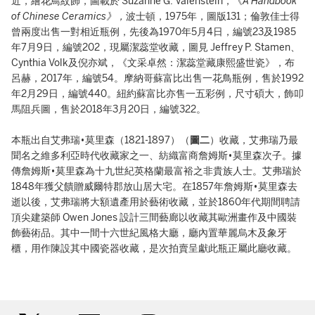
近，繪花鳥紋飾，圖載於 Suzanne G. Valenstein，《
A Handbook
of Chinese Ceramics》，
波士頓，1975年，圖版131；倫敦佳士得
曾兩度出售一對相近瓶例，先後為1970年5月4日，編號23及1985
年7月9日，編號202，現屬潔蕊堂收藏，圖見 Jeffrey P. Stamen、
Cynthia Volk及倪亦斌，《文采卓然：潔蕊堂藏康熙盛世瓷》，布
呂赫，2017年，編號54。摩納哥蘇富比出售一花鳥瓶例，售於1992
年2月29日，編號440。紐約蘇富比亦售一五彩例，尺寸碩大，飾叩
馬阻兵圖，售於2018年3月20日，編號322。
本瓶出自艾弗瑞•莫里森（1821-1897）（
圖二
）收藏，艾弗瑞乃最
聞名之維多利亞時代收藏家之一、紡織富商詹姆斯•莫里森次子。據
傳詹姆斯•莫里森為十九世紀英格蘭最富裕之非貴族人士。艾弗瑞於
1848年獲父饋贈威爾特郡放山居大宅。在1857年詹姆斯•莫里森去
逝以後，艾弗瑞將大額遺產用於藝術收藏，並於1860年代期間聘請
頂尖建築師 Owen Jones 設計三間藝廊以收藏其歐洲畫作及中國裝
飾藝術品。其中一間十六世紀風格大廳，廳內置華麗烏木及象牙
櫃，用作陳設其中國瓷器收藏，是次拍賣呈獻此瓶正屬此廳收藏。