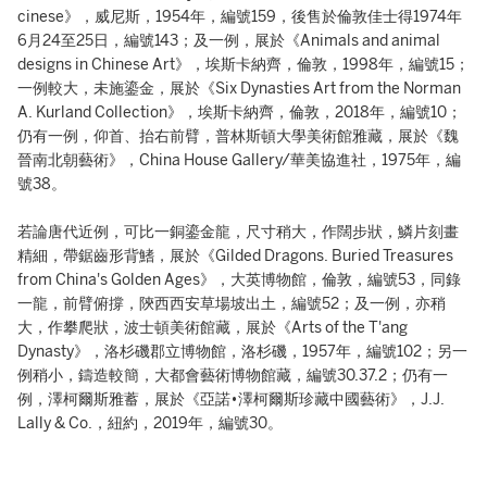
cinese》，威尼斯，1954年，編號159，後售於倫敦佳士得1974年
6月24至25日，編號143；及一例，展於《Animals and animal
designs in Chinese Art》，埃斯卡納齊，倫敦，1998年，編號15；
一例較大，未施鎏金，展於《Six Dynasties Art from the Norman
A. Kurland Collection》，埃斯卡納齊，倫敦，2018年，編號10；
仍有一例，仰首、抬右前臂，普林斯頓大學美術館雅藏，展於《魏
晉南北朝藝術》，China House Gallery/華美協進社，1975年，編
號38。
若論唐代近例，可比一銅鎏金龍，尺寸稍大，作闊步狀，鱗片刻畫
精細，帶鋸齒形背鰭，展於《Gilded Dragons. Buried Treasures
from China's Golden Ages》，大英博物館，倫敦，編號53，同錄
一龍，前臂俯撐，陝西西安草場坡出土，編號52；及一例，亦稍
大，作攀爬狀，波士頓美術館藏，展於《Arts of the T'ang
Dynasty》，洛杉磯郡立博物館，洛杉磯，1957年，編號102；另一
例稍小，鑄造較簡，大都會藝術博物館藏，編號30.37.2；仍有一
例，澤柯爾斯雅蓄，展於《亞諾•澤柯爾斯珍藏中國藝術》，J.J.
Lally & Co.，紐約，2019年，編號30。