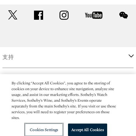
twitter
facebook
instagram
youtube
wec
支持
企業
By clicking “Accept All Cookies”, you agree to the storing of
cookies on your device to enhance site navigation, analyze site
usage, and assist in our marketing efforts. Sotheby’s Watch
更多
Services, Sotheby’s Wine, and Sotheby’s Events operate
separately from the main Sotheby’s site. If you visit or use those
services, you will need to register your preferences on those
sites.
(C) 2026 Sotheby's
Cookies Settings
Accept All Cookies