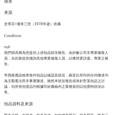
描述
來源
史蒂芬•瓊肯三世（1978年逝）收藏
Condition
null
我們很高興為您提供上述拍品狀況報告。由於敝公司非專業修復人
員，在此敦促您徵詢其他專業修復人員，以獲得更詳盡、專業之報
告。
準買家應該檢查每件拍品以確認其狀況，蘇富比所作的任何陳述均
為主觀看法而非事實陳述。雖然本狀況報告或有針對某拍品之討
論，但所有拍賣品均根據印於圖錄內之業務規則以拍賣時狀況出
售。
拍品資料及來源