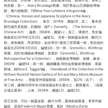
觀本品龍，作拱身，前爪低伏，如欲縱身而起，頗為罕見。惟有三
例見載，其一，Avery Brundage舊藏，現貯舊金山亞洲藝術博物
館，傳六朝晚期，刊Réne-Yvon Lefebvre d’Argencé編，
《Chinese, Korean and Japanese Sculpture in the Avery
Brundage Collection》，東京，1974年，圖版28；其二，蓄布里
斯托城市美術館，約魏朝，錄P.J. Donnelly，《The Animal in
Chinese Art》，倫敦，1968年，圖版I-c；其三，傳漢代，售於倫
敦蘇富比1974年12月2日，編號31。 另有一類銅鎏金龍例，斷代六
朝，身形纖長，昂首闊步，如史蒂芬•瓊肯三世舊藏一例，售於紐約
蘇富比2019年3月19日，編號116；另一例，Grenville L. Winthrop
舊藏，現貯哈佛藝術博物館，曾展於《Grenville L. Winthrop:
Retrospective for a Collector》，福格藝術博物館，劍橋，麻省，
1969年，編號54；再一例，藏納爾遜-阿特金斯藝術博物館，堪薩
斯城，錄Ross E. Taggart編，《Handbook of the Collection in the
William Rockhill Nelson Gallery of Art and Mary Atkins Museum
of Fine Arts》，密蘇里州堪薩斯城，1959年，頁176（右下）；仍
有三例，據傳1928年於河南洛陽金村古墓出土，載懷履光，《洛陽
古城古墓考》，上海，1934年，圖版LIV，編號133。
其它近例，可比一銅鎏金龍，鱗片分明，通身鉅細靡遺，脊背作鋸
齒狀，原為Frederick Mayer寶蓄，展於《Mostra d'arte