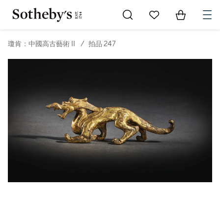
Go to My Favorites
Items in Sh
0
瓊肯：中國高古藝術 II
/
拍品 247