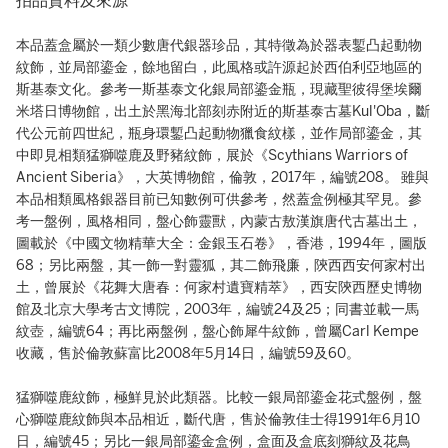
拍品資料及來源
本品蓋盒屬於一類少數唐代銀器珍品，其特徵為於器表鏨凸起動物
紋飾，並局部鎏金，餘地留白，此風格或許源起於西伯利亞地區的
斯基泰文化。參考一斯基泰文化銀局部鎏金瓶，現藏聖彼得堡埃爾
米塔日博物館，出土於黑海北部刻赤附近的斯基泰古墓Kul'Oba，斷
代公元前四世紀，瓶身環鏨凸起動物獵食紋樣，並作局部鎏金，其
中即見相類猛獅噬鹿及野豬紋飾，展於《Scythians Warriors of
Ancient Siberia》，大英博物館，倫敦，2017年，編號208。 雖與
本品相類風格銀器目前已知數例可供參考，然蓋盒例極其罕見。參
考一盤例，風格相同，盤心飾靈獸，內蒙古敖漢旗唐代古墓出土，
圖載於《中國文物精華大全：金銀玉石卷》，香港，1994年，圖版
68；另比兩盤，其一飾一對靈狐，其二飾飛廉，陝西西安何家村出
土，曾展於《花舞大唐春：何家村遺寶精萃》，西安陝西歷史博物
館及北京大學考古文博院，2003年，編號24及25；同書並載一馬
紋壺，編號64；再比兩盤例，盤心飾犀牛紋飾，曾屬Carl Kempe
收藏，售於倫敦蘇富比2008年5月14日，編號59及60。
猛獅噬鹿紋飾，極鮮見於此類器。比較一銀局部鎏金花式盤例，盤
心獅噬鹿紋飾與本品相近，斷代唐，售於倫敦佳士得1991年6月10
日，編號45；另比一銀局部鎏金盒例，盒面及盒底刻獅紋及花鳥