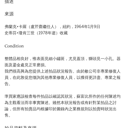
描述
來源
弗蘭克•卡羅（盧芹齋繼任人），紐約，1964年1月9日
史蒂芬•瓊肯三世（1978年逝）收藏
Condition
整體品相良好，惟表面見細小鏽斑，尤見蓋頂，獅頭見一小孔。器
面及鎏金處見正常磨損。
我們很高興為您提供上述拍品狀況報告。由於敝公司非專業修復人
員，在此敦促您徵詢其他專業修復人員，以獲得更詳盡、專業之報
告。
準買家應該檢查每件拍品以確認其狀況，蘇富比所作的任何陳述均
為主觀看法而非事實陳述。雖然本狀況報告或有針對某拍品之討
論，但所有拍賣品均根據印於圖錄內之業務規則以拍賣時狀況出
售。