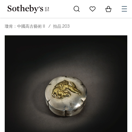
Go to My Favorites
Items in Sh
0
瓊肯：中國高古藝術 II
/
拍品 203