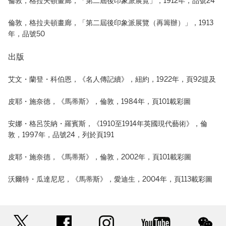
倫敦，格拉夫頓畫廊，「第二屆後印象派展覽」，1912年，品號24
倫敦，格拉夫頓畫廊，「第二屆後印象派展覽（再籌辦）」，1913
年，品號50
出版
艾文・蘭登・科伯恩，《名人傳記續》，紐約，1922年，頁92提及
皮耶・施奈德，《馬蒂斯》，倫敦，1984年，頁101載彩圖
安娜・格呂茨納・羅賓斯，《1910至1914年英國現代藝術》，倫
敦，1997年，品號24，列於頁191
皮耶・施奈德，《馬蒂斯》，倫敦，2002年，頁101載彩圖
沃爾特・瓜達尼尼，《馬蒂斯》，愛迪生，2004年，頁113載彩圖
twitter
facebook
instagram
youtube
wec