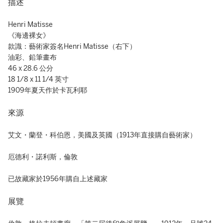
描述
Henri Matisse
《海邊裸女》
款識：藝術家簽名Henri Matisse（右下）
油彩、鉛筆畫布
46 x 28.6 公分
18 1/8 x 11 1/4 英寸
1909年夏天作於卡瓦利耶
來源
艾文・蘭登・科伯恩，美國及英國（1913年直接購自藝術家）
厄德利・諾利斯，倫敦
已故藏家於1956年購自上述藏家
展覽