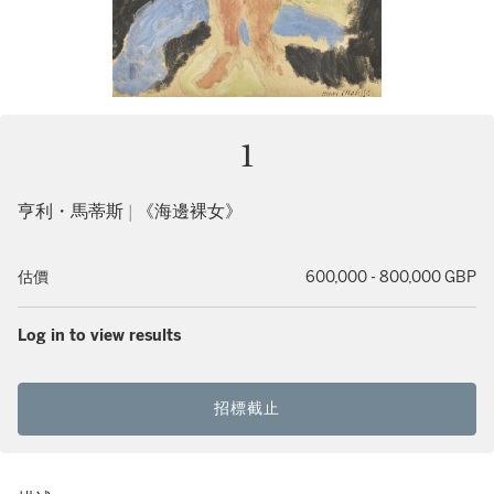
1
亨利・馬蒂斯 | 《海邊裸女》
估價
600,000 - 800,000 GBP
Log in to view results
招標截止