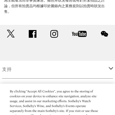
為主觀看法而非事實陳述。雖然本狀況報告或有針對某拍品之討
論，但所有拍賣品均根據印於圖錄內之業務規則以拍賣時狀況出
售。
twitter
facebook
instagram
youtube
wec
支持
企業
By clicking “Accept All Cookies”, you agree to the storing of
cookies on your device to enhance site navigation, analyze site
usage, and assist in our marketing efforts. Sotheby’s Watch
更多
Services, Sotheby’s Wine, and Sotheby’s Events operate
separately from the main Sotheby’s site. If you visit or use those