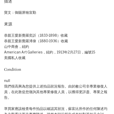
描述
寶文：御賜屏翰宣勤
來源
恭親王愛新覺羅奕訢（1833-1898）收藏
恭親王愛新覺羅溥偉（1880-1936）收藏
山中商會，紐約
American Art Galleries，紐約，1913年2月27日，編號15
美國私人收藏
Condition
null
我們很高興為您提供上述拍品狀況報告。由於敝公司非專業修復人
員，在此敦促您徵詢其他專業修復人員，以獲得更詳盡、專業之報
告。
準買家應該檢查每件拍品以確認其狀況，蘇富比所作的任何陳述均