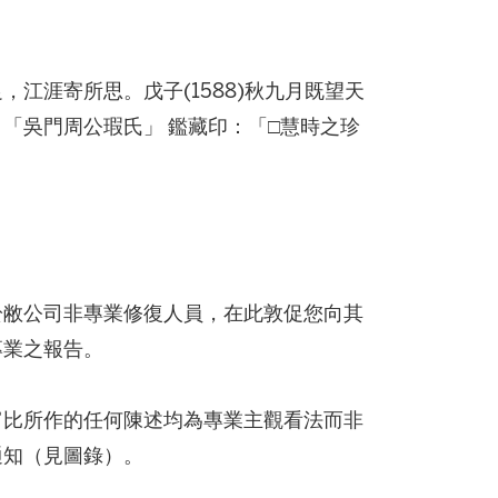
江涯寄所思。戊子(1588)秋九月既望天
「吳門周公瑕氏」 鑑藏印：「□慧時之珍
於敝公司非專業修復人員，在此敦促您向其
專業之報告。
富比所作的任何陳述均為專業主觀看法而非
通知（見圖錄）。