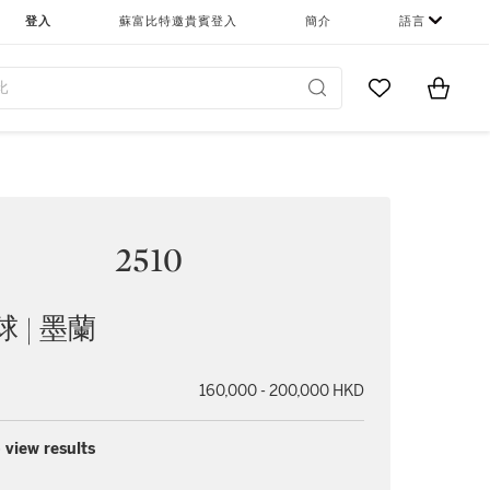
登入
蘇富比特邀貴賓登入
簡介
語言
Go to My Favor
Items i
0
2510
 | 墨蘭
160,000 - 200,000 HKD
 view results