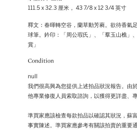
111.5 x 32.3 厘米， 43 7/8 x 12 3/4 英寸
釋文：春暉轉空谷，蘭草動芳蕤。欲待香氣足，
球筆。鈐印：「周公瑕氏」、「羣玉山樵」、
賞」
Condition
null
我們很高興為您提供上述拍品狀況報告。由
他專業修復人員索取諮詢，以獲得更詳盡、
準買家應該檢查每款拍品以確認其狀況，蘇
事實陳述。準買家應參考有關該拍賣的重要