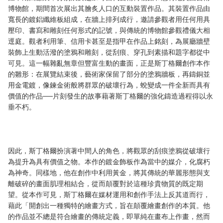
博物館，期間首次展出其膾炙人口的互動裝置作品。其裝置作品由
寬長的鍍鋁纖維板組成，在牆上排列成行，邀請參觀者用任何用具
壓印、書寫和雕刻任何形式的記號，與傳統的博物館參觀禮儀大相
逕庭。觀者利用筆、信用卡甚至是指甲在作品上銘刻，為展廳牆壁
裝飾上生動活潑的塗鴉和雕刻，從刮痕、穿孔到素描和題字都從中
可見。這一幅雜亂無章但豐富生動的畫面，正是斯丁格爾創作本作
的雛形：在展覽結束後，藝術家保留了部分的塗鴉牆板，再鑄銅並
用金電鍍，像鍊金術般將群眾的破壞行為，蛻變成一件全新而具有
價值的作品──片刻發生的故事藉著斯丁格爾的強化鑄造過程得以永
垂不朽。
因此，斯丁格爾扮演著中間人的角色，將觀眾的刮痕塗鴉從破壞行
為提升為具有價值之物。本作的鍍金飾板作為當中的媒介，化腐朽
為神奇。同樣地，他在創作中利用黃金，將其傳統的華麗形態與支
離破碎的畫面肌理相結合，從而顛覆對於這種珍貴物質的既定期
望。從本作可見，斯丁格爾在媒材運用和創作手法上反其道而行，
藉此「開創出一種獨特的繪畫方式，旨在顛覆繪畫創作的本質。他
的作品並不總是符合繪畫的傳統定義，即單純在畫布上作畫，然而