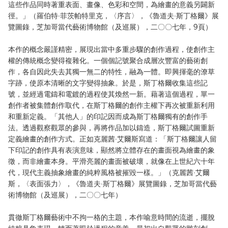
這些作品同時著重表面、畫像、色彩和空間，為繪畫的意義另闢新
徑。」（羅伯特·菲茨帕特里克，〈序言〉，《魯道夫·斯丁格爾》展
覽圖錄，芝加哥當代藝術博物館（及巡展），二〇〇七年，9頁）
本作的概念嚴謹精密，展現出當中多重步驟的創作過程，使創作主
權的傳統概念變得複雜化。一個個記號聚合成層次豐富的藝術創
作，各自因此失去其獨一無二的特性，融為一體。即興揮毫的潦草
字跡，使原本清晰的文字變得抽象。於是，斯丁格爾收集這些記
號，並經過電鑄和電鍍的過程使其煥然一新。藉著這個過程，單一
創作者被集體創作取代，在斯丁格爾的創作主權下再次被重新利用
和重新定義。「其他人」的印記因而成為斯丁格爾獨有的創作手
法。透過觀察觀眾的參與，再將作品加以鑄造，斯丁格爾試圖重新
定義繪畫的創作方式。正如克麗茜·艾爾斯寫道：「斯丁格爾讓人留
下印記的創作具有表演意味，顯然將立體存在的畫面視為繪畫的象
徵，而非繪畫本身。平滑亮麗的畫面被破壞，就像在上世紀六十年
代，現代主義抽象繪畫的純粹風格被摧毀一樣。」（克麗茜·艾爾
斯，〈表面張力〉，《魯道夫·斯丁格爾》展覽圖錄，芝加哥當代藝
術博物館（及巡展），二〇〇七年）
貫徹斯丁格爾藝術中不拘一格的主題，本作喻意時間的流逝，擺脫