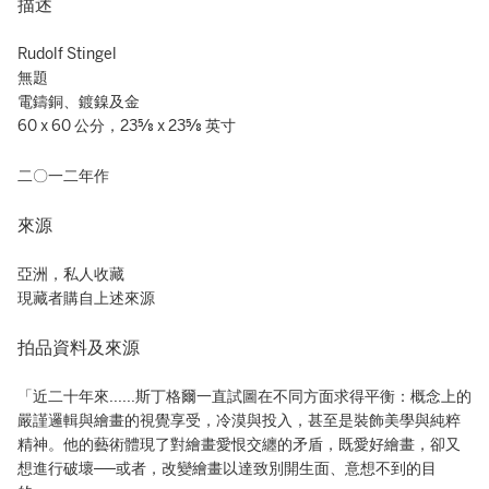
描述
Rudolf Stingel
無題
電鑄銅、鍍鎳及金
60 x 60 公分，23⅝ x 23⅝ 英寸
二〇一二年作
來源
亞洲，私人收藏
現藏者購自上述來源
拍品資料及來源
「近二十年來......斯丁格爾一直試圖在不同方面求得平衡：概念上的
嚴謹邏輯與繪畫的視覺享受，冷漠與投入，甚至是裝飾美學與純粹
精神。他的藝術體現了對繪畫愛恨交纏的矛盾，既愛好繪畫，卻又
想進行破壞──或者，改變繪畫以達致別開生面、意想不到的目