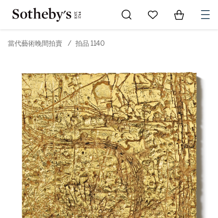
Go to My Favorites
Items in Sh
0
當代藝術晚間拍賣
/
拍品 1140