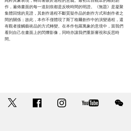
純粹具象表現，轉而著眼於過程的意義。最初出自觀眾的雕刻創
作，遍佈畫面的每一道刻痕都是反映時間的明證。《無題》是凝聚
集體回憶的見證，其創作過程不斷質疑作品的創作方式和創作者之
間的關係；故此，本作不僅體現了斯丁格爾創作中的演變過程，還
有觀者接觸藝術品的方式轉變。在本作包羅萬象的意境中，當我們
看到自己在畫面上的閃爍影像，同時亦讓我們重新審視和反思時
間。
twitter
facebook
instagram
youtube
wec