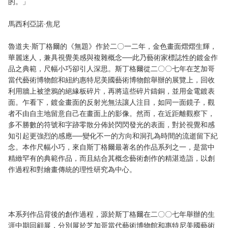
的。」
馬西利亞諾·焦尼
魯道夫·斯丁格爾的《無題》作於二〇一二年，金色畫面熠熠生輝，
華麗迷人，兼具視覺美感與複雜概念──此乃藝術家標誌性的鍍金作
品之典範，尺幅小巧卻引人深思。斯丁格爾從二〇〇七年在芝加哥
當代藝術博物館和紐約惠特尼美國藝術博物館舉辦的展覽上，回收
利用牆上被塗鴉的絕緣板碎片，再將這些碎片鑄銅，並用金電鍍表
面。乍看下，鍍金畫面的反射光無法讓人注目，如同一面鏡子，觀
者不由自主地留意自己在畫面上的影像。然而，在近距離觀察下，
多不勝數的符號和字跡零散分佈於閃閃發光的表面，對於視覺和感
知引起更強烈的感應──變化不一的方向和洞孔為時間的流逝留下紀
念。本作尺幅小巧，來自斯丁格爾最著名的作品系列之一，是當中
精緻罕有的典範作品，而且結合其概念藝術創作的精湛造詣，以創
作過程和對繪畫傳統的理性研究為中心。
本系列作品背後的創作過程，源於斯丁格爾在二〇〇七年舉辦的生
涯中期回顧展，分別展於芝加哥當代藝術博物館和惠特尼美國藝術