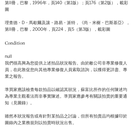
第II冊，巴黎，1996年，頁140（第1版）；頁176（第2版），載彩
圖
理查德・D・馬歇爾及讓・路易・派特，《尚・米榭・巴斯基亞》，
第II冊，巴黎，2000年，頁224，頁5（第3版），載彩圖
Condition
null
我們很高興為您提供上述拍品狀況報告。由於敝公司非專業修復人
員，在此敦促您向其他專業修復人員索取諮詢，以獲得更詳盡、專
業之報告。
準買家應該檢查每款拍品以確認其狀況，蘇富比所作的任何陳述均
為專業主觀看法而非事實陳述。準買家應參考有關該拍賣的重要通
知（見圖錄）。
雖然本狀況報告或有針對某拍品之討論，但所有拍賣品均根據印於
圖錄內之業務規則以拍賣時狀況出售。