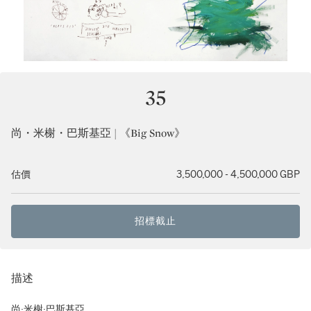
35
尚・米榭・巴斯基亞 | 《Big Snow》
估價
3,500,000 - 4,500,000 GBP
招標截止
描述
尚·米榭·巴斯基亞