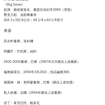
《Big Snow》
款識：藝術家簽名、書題目並紀年1984（背面）
壓克力彩、油彩棒畫布
168.3 x 152.8公分；66 1/4 x 60 1/8英寸
來源
高古軒畫廊，洛杉磯
阿爾芒・巴托斯，紐約
1900-2000畫廊，巴黎（1987年11月購自上述藏家）
倫敦蘇富比，1994年3月24日，拍品編號386
傑羅姆・德・努阿蒙畫廊，巴黎（購自上述拍賣）
私人收藏，法國（1994年購自上述畫廊）
但丁・韋茨亞托，帕多瓦