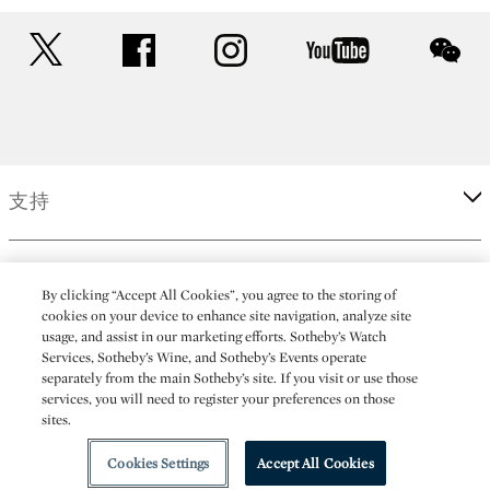
twitter
facebook
instagram
youtube
wec
支持
企業
By clicking “Accept All Cookies”, you agree to the storing of
cookies on your device to enhance site navigation, analyze site
usage, and assist in our marketing efforts. Sotheby’s Watch
更多
Services, Sotheby’s Wine, and Sotheby’s Events operate
separately from the main Sotheby’s site. If you visit or use those
services, you will need to register your preferences on those
sites.
(C) 2026 Sotheby's
Cookies Settings
Accept All Cookies