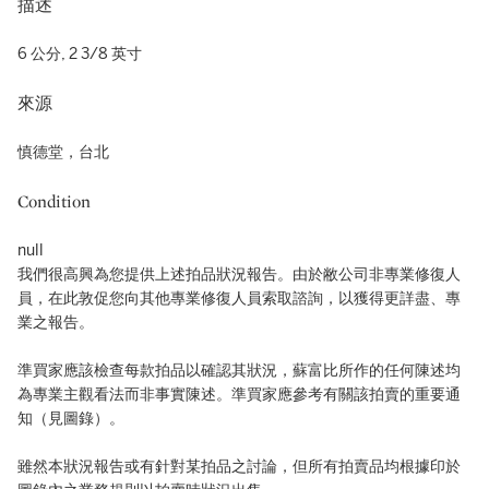
描述
6 公分, 2 3/8 英寸
來源
慎德堂，台北
Condition
null
我們很高興為您提供上述拍品狀況報告。由於敝公司非專業修復人
員，在此敦促您向其他專業修復人員索取諮詢，以獲得更詳盡、專
業之報告。
準買家應該檢查每款拍品以確認其狀況，蘇富比所作的任何陳述均
為專業主觀看法而非事實陳述。準買家應參考有關該拍賣的重要通
知（見圖錄）。
雖然本狀況報告或有針對某拍品之討論，但所有拍賣品均根據印於