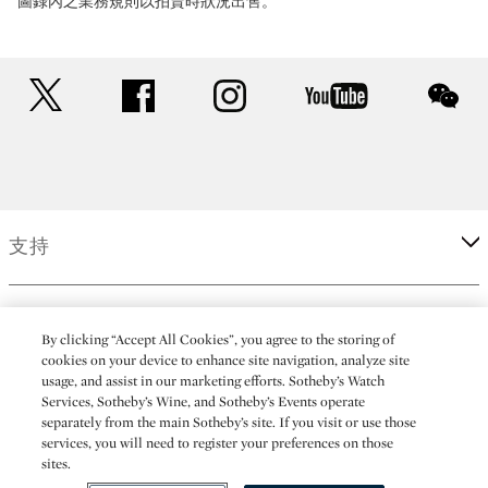
圖錄內之業務規則以拍賣時狀況出售。
twitter
facebook
instagram
youtube
wec
支持
企業
By clicking “Accept All Cookies”, you agree to the storing of
cookies on your device to enhance site navigation, analyze site
usage, and assist in our marketing efforts. Sotheby’s Watch
更多
Services, Sotheby’s Wine, and Sotheby’s Events operate
separately from the main Sotheby’s site. If you visit or use those
services, you will need to register your preferences on those
sites.