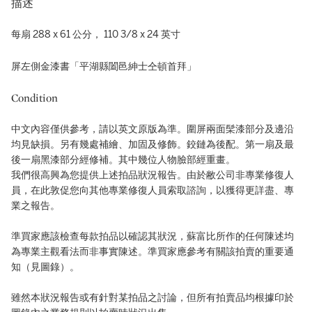
描述
每扇 288 x 61 公分， 110 3/8 x 24 英寸
屏左側金漆書「平湖縣闔邑紳士仝頓首拜」
Condition
中文內容僅供參考，請以英文原版為準。圍屏兩面髤漆部分及邊沿
均見缺損。另有幾處補繪、加固及修飾。鉸鏈為後配。第一扇及最
後一扇黑漆部分經修補。其中幾位人物臉部經重畫。
我們很高興為您提供上述拍品狀況報告。由於敝公司非專業修復人
員，在此敦促您向其他專業修復人員索取諮詢，以獲得更詳盡、專
業之報告。
準買家應該檢查每款拍品以確認其狀況，蘇富比所作的任何陳述均
為專業主觀看法而非事實陳述。準買家應參考有關該拍賣的重要通
知（見圖錄）。
雖然本狀況報告或有針對某拍品之討論，但所有拍賣品均根據印於