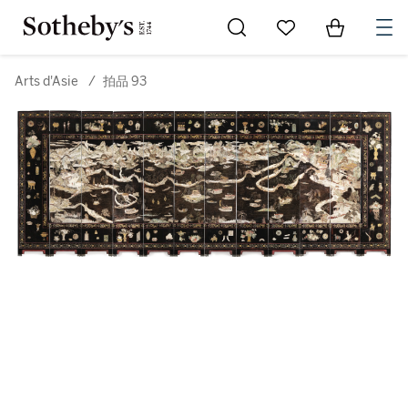
Go to My Favorites
Items in Sh
0
Arts d'Asie
/
拍品 93