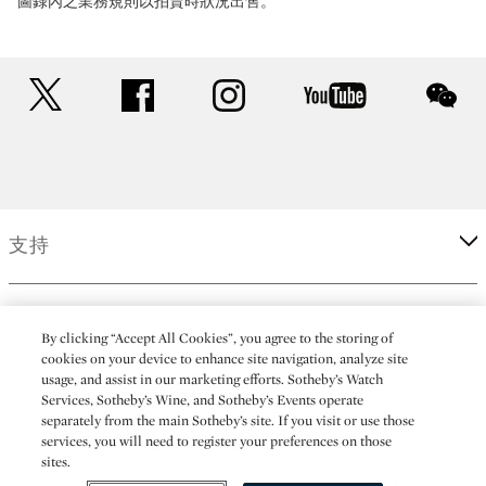
圖錄內之業務規則以拍賣時狀況出售。
twitter
facebook
instagram
youtube
wec
支持
企業
By clicking “Accept All Cookies”, you agree to the storing of
cookies on your device to enhance site navigation, analyze site
usage, and assist in our marketing efforts. Sotheby’s Watch
更多
Services, Sotheby’s Wine, and Sotheby’s Events operate
separately from the main Sotheby’s site. If you visit or use those
services, you will need to register your preferences on those
sites.