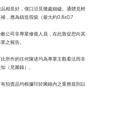
體品相良好，僅口沿見幾處細磕。通體見輕
，應為鑄造瑕疵（最大約0.8x0.7
於敝公司非專業修復人員，在此敦促您向其
專業之報告。
富比所作的任何陳述均為專業主觀看法而非
通知（見圖錄）。
所有拍賣品均根據印於圖錄內之業務規則以