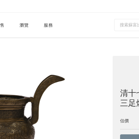
售
瀏覽
服務
清十
三足爐
估價