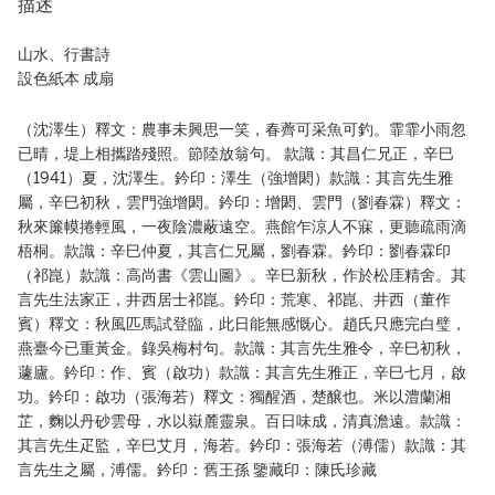
描述
山水、行書詩
設色紙本 成扇
（沈澤生）釋文：農事未興思一笑，春薺可采魚可釣。霏霏小雨忽
已晴，堤上相攜踏殘照。節陸放翁句。 款識：其昌仁兄正，辛巳
（1941）夏，沈澤生。鈐印：澤生（強增閎）款識：其言先生雅
屬，辛巳初秋，雲門強增閎。鈐印：增閎、雲門（劉春霖）釋文：
秋來簾幙捲輕風，一夜陰濃蔽遠空。燕館乍涼人不寐，更聽疏雨滴
梧桐。款識：辛巳仲夏，其言仁兄屬，劉春霖。鈐印：劉春霖印
（祁崑）款識：高尚書《雲山圖》。辛巳新秋，作於松厓精舍。其
言先生法家正，井西居士祁崑。鈐印：荒寒、祁崑、井西（董作
賓）釋文：秋風匹馬試登臨，此日能無感慨心。趙氏只應完白璧，
燕臺今已重黃金。錄吳梅村句。款識：其言先生雅令，辛巳初秋，
蘧廬。鈐印：作、賓（啟功）款識：其言先生雅正，辛巳七月，啟
功。鈐印：啟功（張海若）釋文：獨醒酒，楚醸也。米以澧蘭湘
芷，麴以丹砂雲母，水以嶽麓靈泉。百日味成，清真澹遠。款識：
其言先生疋監，辛巳艾月，海若。鈐印：張海若（溥儒）款識：其
言先生之屬，溥儒。鈐印：舊王孫 鑒藏印：陳氏珍藏