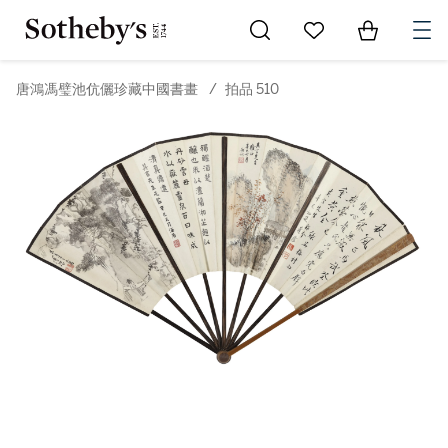
Go to My Favorites
Items in Sh
0
唐鴻馮璧池伉儷珍藏中國書畫
/
拍品 510