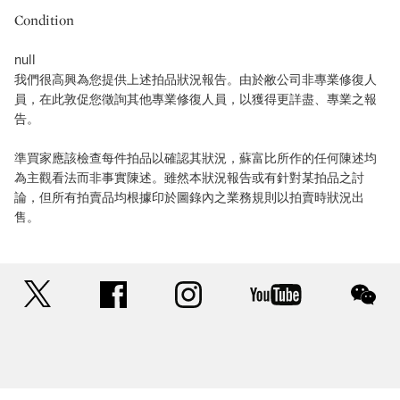
Condition
null
我們很高興為您提供上述拍品狀況報告。由於敝公司非專業修復人
員，在此敦促您徵詢其他專業修復人員，以獲得更詳盡、專業之報
告。
準買家應該檢查每件拍品以確認其狀況，蘇富比所作的任何陳述均
為主觀看法而非事實陳述。雖然本狀況報告或有針對某拍品之討
論，但所有拍賣品均根據印於圖錄內之業務規則以拍賣時狀況出
售。
twitter
facebook
instagram
youtube
wec