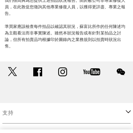
我們很高興為您提供上述拍品狀況報告。由於敝公司非專業修復人
員，在此敦促您徵詢其他專業修復人員，以獲得更詳盡、專業之報
告。
準買家應該檢查每件拍品以確認其狀況，蘇富比所作的任何陳述均
為主觀看法而非事實陳述。雖然本狀況報告或有針對某拍品之討
論，但所有拍賣品均根據印於圖錄內之業務規則以拍賣時狀況出
售。
twitter
facebook
instagram
youtube
wec
支持