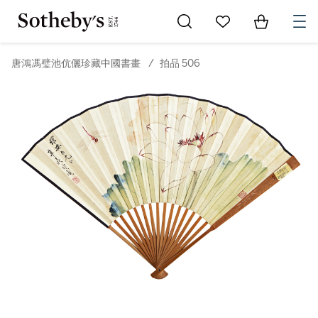
Go to My Favorites
Items in Sh
0
唐鴻馮璧池伉儷珍藏中國書畫
/
拍品 506