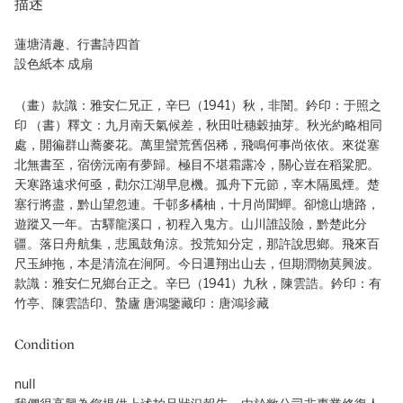
描述
蓮塘清趣、行書詩四首
設色紙本 成扇
（畫）款識：雅安仁兄正，辛巳（1941）秋，非闇。鈐印：于照之
印 （書）釋文：九月南天氣候差，秋田吐穗穀抽芽。秋光約略相同
處，開徧群山蕎麥花。萬里蠻荒舊侶稀，飛鳴何事尚依依。來從塞
北無書至，宿傍沅南有夢歸。極目不堪霜露冷，關心豈在稻粱肥。
天寒路遠求何亟，勸尔江湖早息機。孤舟下元節，宰木隔風煙。楚
塞行將盡，黔山望忽連。千邨多橘柚，十月尚聞蟬。卻憶山塘路，
遊蹤又一年。古驛龍溪口，初程入鬼方。山川誰設險，黔楚此分
疆。落日舟航集，悲風鼓角涼。投荒知分定，那許說思鄉。飛來百
尺玉紳拖，本是清流在涧阿。今日逥翔出山去，但期潤物莫興波。
款識：雅安仁兄鄉台正之。辛巳（1941）九秋，陳雲誥。鈐印：有
竹亭、陳雲誥印、蟄廬 唐鴻鑒藏印：唐鴻珍藏
Condition
null