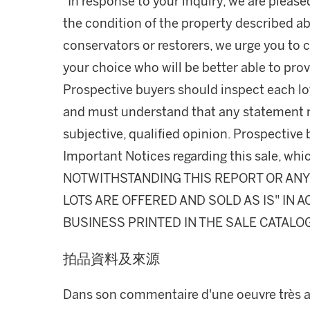
"In response to your inquiry, we are please
the condition of the property described ab
conservators or restorers, we urge you to c
your choice who will be better able to prov
Prospective buyers should inspect each lot
and must understand that any statement 
subjective, qualified opinion. Prospective 
Important Notices regarding this sale, whic
NOTWITHSTANDING THIS REPORT OR ANY 
LOTS ARE OFFERED AND SOLD AS IS" IN
BUSINESS PRINTED IN THE SALE CATALO
拍品資料及來源
Dans son commentaire d'une oeuvre très a