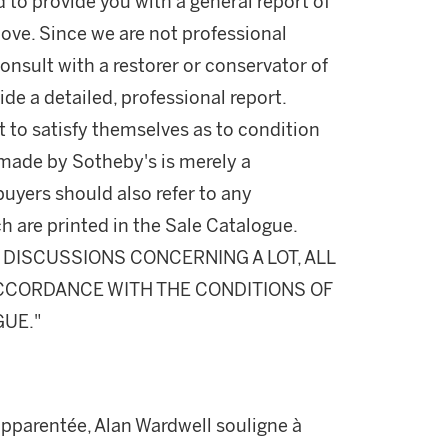
d to provide you with a general report of
ove. Since we are not professional
onsult with a restorer or conservator of
ide a detailed, professional report.
 to satisfy themselves as to condition
made by Sotheby's is merely a
buyers should also refer to any
h are printed in the Sale Catalogue.
DISCUSSIONS CONCERNING A LOT, ALL
 ACCORDANCE WITH THE CONDITIONS OF
GUE."
pparentée, Alan Wardwell souligne à