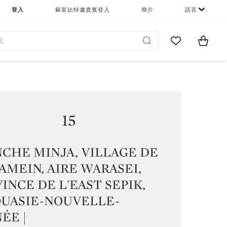
登入
蘇富比特邀貴賓登入
簡介
語言
Go to My Favor
Items i
0
15
CHE MINJA, VILLAGE DE
MEIN, AIRE WARASEI,
INCE DE L'EAST SEPIK,
OUASIE-NOUVELLE-
ÉE |