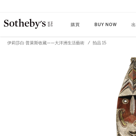
購買
BUY NOW
出
伊莉莎白·普萊斯收藏——大洋洲生活藝術
/
拍品 15