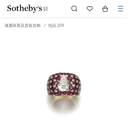
Go to My Favorites
Items in Sh
0
瑰麗珠寶及貴族首飾
/
拍品 109