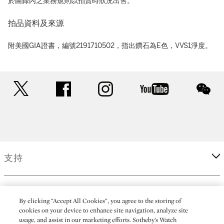
於圖錄內之業務規則以拍賣時狀況出售。
拍品資料及來源
附美國GIA證書，編號2191710502，指出鑽石為E色，VVS1淨度。
twitter
facebook
instagram
youtube
wec
支持
企業
By clicking “Accept All Cookies”, you agree to the storing of
cookies on your device to enhance site navigation, analyze site
usage, and assist in our marketing efforts. Sotheby’s Watch