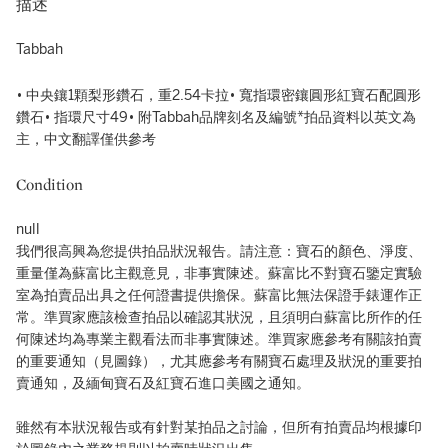
描述
Tabbah
• 中央鑲1顆梨形鑽石，重2.54卡拉• 寬指環密鑲圓形紅寶石配圓形
鑽石• 指環尺寸49• 附Tabbah品牌刻名及編號*拍品資料以英文為
主，中文翻譯僅供參考
Condition
null
我們很高興為您提供拍品狀況報告。請注意：寶石的顏色、淨度、
重量僅為蘇富比主觀意見，非事實陳述。蘇富比不對寶石鑒定實驗
室為拍賣品出具之任何證書提供擔保。蘇富比無法保證手錶運作正
常。準買家應該檢查拍品以確認其狀況，且須明白蘇富比所作的任
何陳述均為專業主觀看法而非事實陳述。準買家應參考有關該拍賣
的重要通知（見圖錄），尤其應參考有關寶石處理及狀況的重要拍
賣通知，及緬甸寶石及紅寶石進口美國之通知。
雖然有本狀況報告或有針對某拍品之討論，但所有拍賣品均根據印