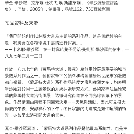
華金·畢沙羅、克萊爾·杜杭·胡埃·斯諾萊爾，《畢沙羅繪畫評論
集》，巴黎，2005年，第III冊，品號1162，730頁載彩圖
拍品資料及來源
「我已開始創作以林蔭大道為主題的系列作品。這是個絕妙的主
題，我將會在各種環境中盡情進行探索。」
——卡米耶·畢沙羅，在一封寫給兒子喬治·曼扎那·畢沙羅的信中，一
八九七年二月十三日
作於一八九七年的《蒙馬特大道，晨霧》屬於畢沙羅最重要的城市
景觀系列作品之一。藝術家筆下的顏料和構圖描繪出世紀末的壯觀
都市盛景。《蒙馬特大道》系列作品跨度之廣和種類之多，均表明
畢沙羅對於同一主題景觀的系統探索研究方式。藝術家專注描繪繁
華的蒙馬特大道沿街風景，透徹研究街道在不同光線氣氛下的景
象。作品構圖由兩種不同因素決定——天氣與活動。因此可見盛大
節慶的午後、安靜祥和的下午，冬日寂寥的街道或是繁忙喧鬧的街
景，亦曾呈獻過夜間大道的景色。
瓦金·畢沙羅寫道：「蒙馬特大道系列作品是他最為系統性、也是主