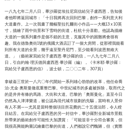
一八九七年二月八日，畢沙羅從埃拉尼寫信給兒子盧西恩，告知後
者他即將返回城市：「十日我將再次回到巴黎，創作一系列意大利
大道畫作。上一次我畫了幾幅聖拉扎爾街小作品——大概13 x 10英
寸，描繪了雨中街景和下雪時的街道，杜杭十分喜歡。他認為描繪
大道的一個系列畫作是個不錯的主意，克服其中的困難將會很有
趣。我在德魯奧街1號的俄國大酒店訂了一個大房間，從那裡我能看
到所有大道的全景，幾乎遠至聖丹尼門，至少能看到波恩努維大
道。」（藝術家寫給兒子盧西恩·畢沙羅的信，一八九七年二月八
日，引自約翰·理沃德與盧西恩·畢沙羅（編），《卡米耶·畢沙羅：
寫給兒子盧西恩的信》，波士頓，二〇〇二年，307頁）
拿破崙三世於一八六〇年代開始一系列雄心勃勃的改革，他任命喬
治-尤金·奧斯曼徹底重整巴黎。中世紀城市的多處被拆除，取而代之
的是井井有條的馬路、大街和大道。巴黎的「奧斯曼化」直至今日
仍然為人津津樂道，被公認為現代城市規劃的先驅，當時有人景仰
有人不屑——尤其是當時整個項目所花費的二十五億法郎，令人瞠
目結舌。在寫給兒子盧西恩的另一封信中，畢沙羅對全新城市景觀
所帶來的藝術創作可能性大加讚賞：「可能並非十分符合審美，但
我很高興能夠嘗試繪畫巴黎的街道，人們都說它們醜陋，但（實際