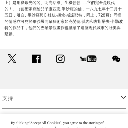
上）是那麼銀光閃閃、明亮活潑、生機勃勃……它們完全是現代
的！」（藝術家寫給兒子盧西恩·畢沙羅的信，一八九七年十二月十
五日，引自J·畢沙羅與C·杜杭-胡埃·斯諾耶特，同上，728頁）同樣
的情感亦可見於畢沙羅同輩藝術家如克勞德·莫內和古斯塔夫·卡勒波
特的作品中，他們的巴黎景觀畫作也描繪了這座現代城市的壯美與
騷動。
twitter
facebook
instagram
youtube
wec
支持
企業
By clicking “Accept All Cookies”, you agree to the storing of