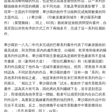
題最為清晰明確的作品，也是他完成速度最快的作品，以一系列步
驟描繪基本同質的構圖，在不同光線、天氣及季節因素影響下，呈
現單一主題的不同變體，畢沙羅的創作手法能夠完成無限數量的同
主題作品。」（J·畢沙羅，《印象派畫家與城市：畢沙羅系列畫
作》（展覽圖錄），同上，60頁）藝術家從旅館房間望向窗外，自
晨至昏以井然有序的方式工作了兩個多月，完成了這一系列壯麗鉅
作。
畢沙羅於一八九〇年代末完成的巴黎系列畫作代表了印象派藝術的
最高成就，與克勞德·莫內的盧昂教堂、白楊樹、乾草堆和後來的睡
蓮系列作品齊名。畢沙羅早期主要被認為是鄉村景色畫家而不是城
市畫家，但《蒙馬特大道》、《聖拉扎爾車站》和《杜樂麗花園》
系列作品奠定了他作為一流城市畫家的地位。然而，理查德·R·布萊
特認為，不同於莫內的作品，畢沙羅的畫作「沒有一個『系列』和
其他系列有相似之處」，他提筆創作時並未打算將所有系列作品一
同展示。「相比之下，畢沙羅彷彿『試水』般創作了城市景觀系列
畫作，認為其大有可為，因此將此系列繼續下去，並非是刻意設
計，而僅僅因為他享受這一體驗。觀者可以感受到莫內在自己的系
列作品中，為重新定義繪畫而經歷的強烈掙扎，畢沙羅的作品中則
完全不見這點。反之，他彷彿幾乎在城市景觀畫作中重新獲得自
由。」（R·R·布萊特，同上，xv頁）