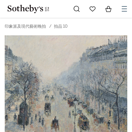
Go to My Favorites
Items in Sh
0
印象派及現代藝術晚拍
/
拍品 10