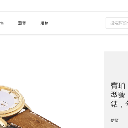
售
瀏覽
服務
寶珀（B
型號
錶，
估價