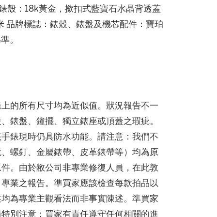
3錶殼：18k黃金，撳扣式藍寶石水晶背透蓋
7毫米 品牌標誌：錶殼、錶盤及機芯配件：寶珀
為準。
錄上的所有尺寸均為近似值。狀況報告不一
殼、錶盤、鐘擺、獨立錶座或頂蓋之瑕疵。
該手錶現時仍具防水功能。請注意：我們不
鏡、螺釘、金屬錶帶、皮革錶帶等）均為原
原件。由於敝公司非專業修復人員，在此敦
、專業之報告。準買家應該檢查每款拍品以
述均為專業主觀看法而非事實陳述。準買家
請特別注意：買家有責任遵守任何相關的進