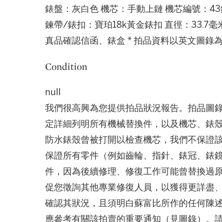
錶盤：灰白色 機芯：手動上鏈 機芯編號：4
鍊帶/錶扣：寶珀18k黃金錶扣 直徑：33.
真品確認信函、錶盒 * 拍品資料以英文圖錄
Condition
null
我們很高興為您提供拍品狀況報告。拍品圖
定詳細列明所有機械替換件，以及機芯、錶
防水錶殼曾被打開以檢查機芯，我們不保證
保證所有零件（例如齒輪、指針、錶冠、錶
件，因為後續修理、修復工作可能曾替換過
促您徵詢其他專業修復人員，以獲得更詳盡
確認其狀況，且須明白蘇富比所作的任何陳
應參考有關該拍賣的重要通知（見圖錄）。