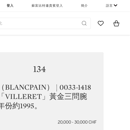
登入
蘇富比特邀貴賓登入
簡介
語言
Go to My Favor
Items i
0
134
LANCPAIN） | 0033-1418
「VILLERET」黃金三問腕
年份約1995。
20,000 - 30,000 CHF