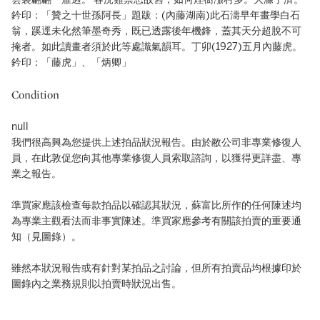
鈐印：「贊之十世孫阿長」題跋：(內藤湖南)此石濤早年畫學白石
翁，蹊逕未化然筆墨奇秀，既已透露後年機鋒，蓋其天分超脫不可
掩者。如此讀畫者須於此等處識氣韻耳。丁卯(1927)五月內藤虎。
鈐印：「藤虎」、「炳卿」
Condition
null
我們很高興為您提供上述拍品狀況報告。由於敝公司非專業修復人
員，在此敦促您向其他專業修復人員索取諮詢，以獲得更詳盡、專
業之報告。
準買家應該檢查每款拍品以確認其狀況，蘇富比所作的任何陳述均
為專業主觀看法而非事實陳述。準買家應參考有關該拍賣的重要通
知（見圖錄）。
雖然本狀況報告或有針對某拍品之討論，但所有拍賣品均根據印於
圖錄內之業務規則以拍賣時狀況出售。