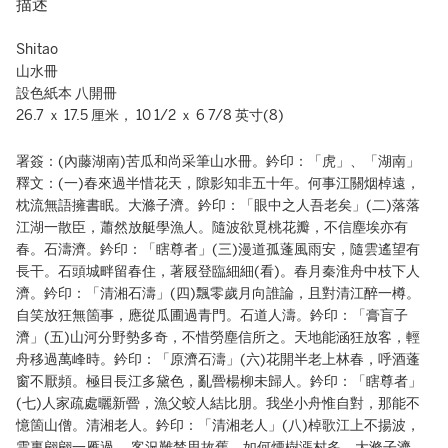
描述
Shitao
山水冊
設色紙本 八開冊
26.7 ｘ 17.5 厘米， 10 1/2 ｘ 6 7/8 英寸(8)
署簽：(內藤湖南)苦瓜和尚采筆山水冊。鈐印：「虎」、「湖南」
釋文：(一)春來過半惜花天，隙影知非五十年。何事江關烟棹遠，
枕流無語擁書眠。大滌子濟。鈐印：「眼中之人吾老矣」(二)落落
江湖一散臣，蕭然放艇學漁人。隨波欲覓桃花瓣，不信塵埃亦有
春。石濤濟。鈐印：「瞎尊者」(三)漫道孤蓬風雨安，隨雲遙望有
長干。石頭城畔留春住，著屐登臨細細(看)。春月秦淮舟中枝下人
濟。鈐印：「清湘石濤」(四)飄零歲月向誰論，且對清江醉一樽。
自笑放狂無箇事，應從瓜圃過青門。石道人濤。鈐印：「膏盲子
濟」(五)山河分野勢多奇，不惜勞塵信所之。天地能涵狂放客，輕
舟移過萬峰時。鈐印：「原濟石濤」(六)花開半老上林春，呼酒蓬
窗不厭頻。極目長江多黛色，亂罾楊柳未歸人。鈐印：「瞎尊者」
(七)人家疏處曬新罾，漁父蛟人結比朋。我坐小舟惟自對，那能不
憶箇山僧。清湘老人。鈐印：「清湘老人」(八)棹歌江上不揚波，
雲裏翩翩一雁過。 客況難禁思故舊，如何煙樹漲村多。大滌子濟。