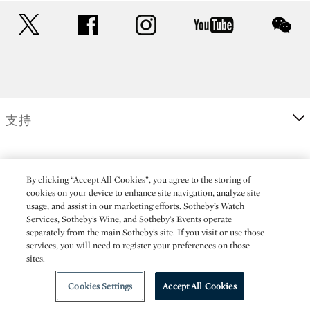
twitter
facebook
instagram
youtube
wec
支持
企業
By clicking “Accept All Cookies”, you agree to the storing of
cookies on your device to enhance site navigation, analyze site
usage, and assist in our marketing efforts. Sotheby’s Watch
更多
Services, Sotheby’s Wine, and Sotheby’s Events operate
separately from the main Sotheby’s site. If you visit or use those
services, you will need to register your preferences on those
sites.
(C) 2026 Sotheby's
Cookies Settings
Accept All Cookies