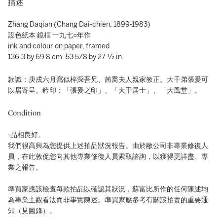
描述
Zhang Daqian (Chang Dai-chien, 1899-1983)
設色紙本 鏡框 一九七○年作
ink and colour on paper, framed
136.3 by 69.8 cm. 53 5/8 by 27 ½ in.
款識：庚戌六月寫似梓深吾兄、茜喬夫人親家教正。大千弟張爰可
以居寄呈。鈐印：「張爰之印」、「大千居士」、「大風堂」。
Condition
-品相良好。
我們很高興為您提供上述拍品狀況報告。由於敝公司非專業修復人
員，在此敦促您向其他專業修復人員索取諮詢，以獲得更詳盡、專
業之報告。
準買家應該檢查每款拍品以確認其狀況，蘇富比所作的任何陳述均
為專業主觀看法而非事實陳述。準買家應參考有關該拍賣的重要通
知（見圖錄）。