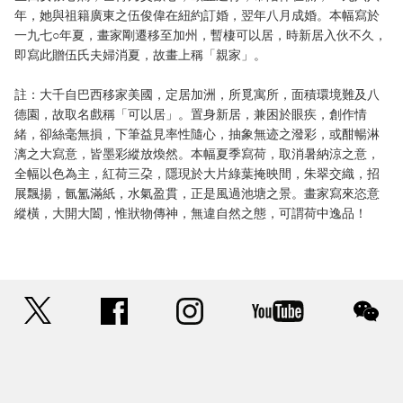
年，她與祖籍廣東之伍俊偉在紐約訂婚，翌年八月成婚。本幅寫於
一九七○年夏，畫家剛遷移至加州，暫棲可以居，時新居入伙不久，
即寫此贈伍氏夫婦消夏，故畫上稱「親家」。
註：大千自巴西移家美國，定居加洲，所覓寓所，面積環境難及八
德園，故取名戲稱「可以居」。置身新居，兼困於眼疾，創作情
緒，卻絲毫無損，下筆益見率性隨心，抽象無迹之潑彩，或酣暢淋
漓之大寫意，皆墨彩縱放煥然。本幅夏季寫荷，取消暑納涼之意，
全幅以色為主，紅荷三朶，隱現於大片綠葉掩映間，朱翠交織，招
展飄揚，氤氳滿紙，水氣盈貫，正是風過池塘之景。畫家寫來恣意
縱橫，大開大闔，惟狀物傳神，無違自然之態，可謂荷中逸品！
twitter
facebook
instagram
youtube
wec