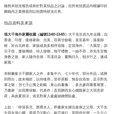
雖然本狀況報告或有針對某拍品之討論，但所有拍賣品均根據印於
圖錄內之業務規則以拍賣時狀況出售。
拍品資料及來源
張大千海外家屬收藏（編號1340-1345）
大千先生四九年去國，自
香港、印度，復移家南、北美，荏苒廿餘載，直至暮年，落葉歸
根，於台北終老。家族成員多相伴追隨，定居海外。「大風堂」訓
示子侄，遵循傳統，待人接物，恪守禮教，一絲不苟，亦先生言教
身教之致。家人隨侍在側，耳濡目染，薰陶日久，朝夕行之，遂成
家風！
本輯彙集大千贈家人之作，多集中六、七十年代，部分作品，或興
到而出，故未補款，以待後用，皆存原貌，無妄自添加，足示對先
輩之敬；另七子心夷之鉅幅〈黃山自畫像〉，多次參與重要展覽，
乃畫家「自寫塵埃貌」代表作；及寫贈四女心嫻親家之大寫意碧
荷，為炎夏添涼，俱見對家人處處細緻體貼處。
上款：「梓深吾兄、茜喬夫人」即畫家女婿伍俊偉之父母。大千先
生四女張心嫻，甚得乃父歡心，歐亞遠行，常陪伴在側，一九六八