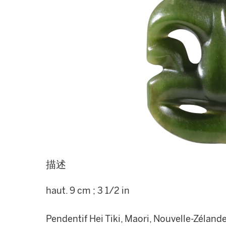
描述
haut. 9 cm ; 3 1/2 in
Pendentif Hei Tiki, Maori, Nouvelle-Zéland