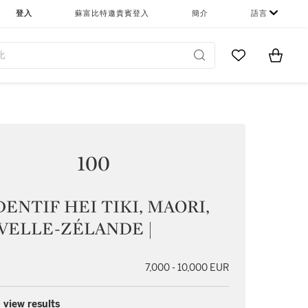
登入
蘇富比特邀貴賓登入
簡介
語言
Go to My Favor
Items i
0
100
ENTIF HEI TIKI, MAORI,
VELLE-ZÉLANDE |
7,000 - 10,000 EUR
 view results