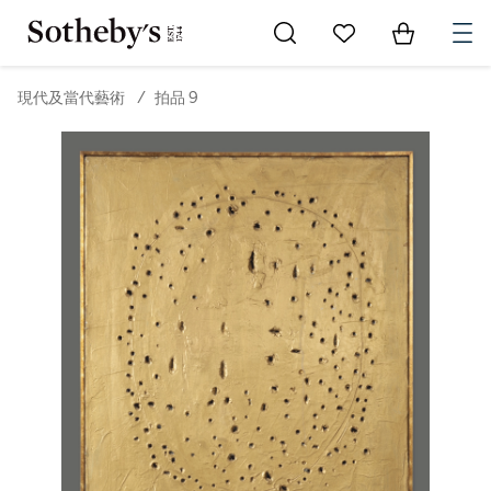
Go to My Favorites
Items in Sh
0
現代及當代藝術
/
拍品 9