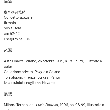
描述
盧齊歐·封塔納
Concetto spaziale
firmato
olio su tela
cm 52x42
Eseguito nel 1961
來源
Asta Finarte, Milano, 26 ottobre 1995, n. 181, p. 79, illustrato a
colori
Collezione privata, Poggio a Caiano
Tornabuoni, Firenze, Londra, Parigi
Ivi acquistato negli anni Novanta
展覽
Milano, Tornabuoni,
Lucio Fontana
, 1996, pp. 98-99, illustrato a