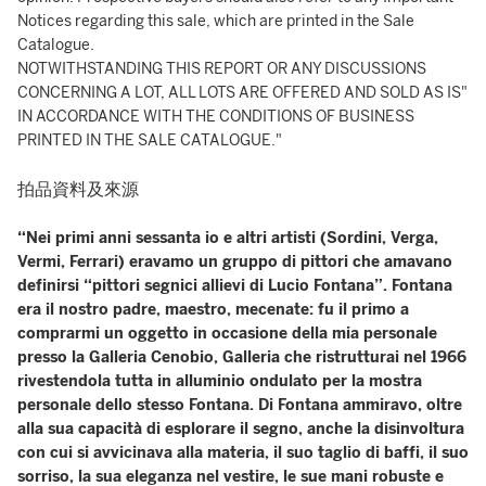
Notices regarding this sale, which are printed in the Sale
Catalogue.
NOTWITHSTANDING THIS REPORT OR ANY DISCUSSIONS
CONCERNING A LOT, ALL LOTS ARE OFFERED AND SOLD AS IS"
IN ACCORDANCE WITH THE CONDITIONS OF BUSINESS
PRINTED IN THE SALE CATALOGUE."
拍品資料及來源
“Nei primi anni sessanta io e altri artisti (Sordini, Verga,
Vermi, Ferrari) eravamo un gruppo di pittori che amavano
definirsi “pittori segnici allievi di Lucio Fontana”. Fontana
era il nostro padre, maestro, mecenate: fu il primo a
comprarmi un oggetto in occasione della mia personale
presso la Galleria Cenobio, Galleria che ristrutturai nel 1966
rivestendola tutta in alluminio ondulato per la mostra
personale dello stesso Fontana. Di Fontana ammiravo, oltre
alla sua capacità di esplorare il segno, anche la disinvoltura
con cui si avvicinava alla materia, il suo taglio di baffi, il suo
sorriso, la sua eleganza nel vestire, le sue mani robuste e