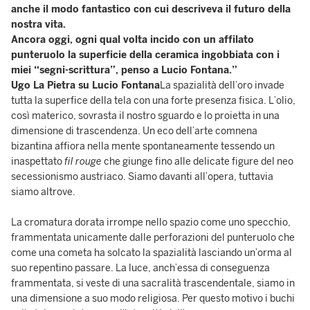
anche il modo fantastico con cui descriveva il futuro della
nostra vita.
Ancora oggi, ogni qual volta incido con un affilato
punteruolo la superficie della ceramica ingobbiata con i
miei “segni-scrittura”, penso a Lucio Fontana.”
Ugo La Pietra su Lucio Fontana
La spazialità dell’oro invade
tutta la superfice della tela con una forte presenza fisica. L’olio,
così materico, sovrasta il nostro sguardo e lo proietta in una
dimensione di trascendenza. Un eco dell’arte comnena
bizantina affiora nella mente spontaneamente tessendo un
inaspettato
fil rouge
che giunge fino alle delicate figure del neo
secessionismo austriaco. Siamo davanti all’opera, tuttavia
siamo altrove.
La cromatura dorata irrompe nello spazio come uno specchio,
frammentata unicamente dalle perforazioni del punteruolo che
come una cometa ha solcato la spazialità lasciando un’orma al
suo repentino passare. La luce, anch’essa di conseguenza
frammentata, si veste di una sacralità trascendentale, siamo in
una dimensione a suo modo religiosa. Per questo motivo i buchi