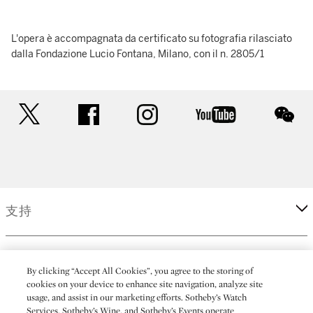
L'opera è accompagnata da certificato su fotografia rilasciato
dalla Fondazione Lucio Fontana, Milano, con il n. 2805/1
twitter
facebook
instagram
youtube
wec
支持
企業
By clicking “Accept All Cookies”, you agree to the storing of
cookies on your device to enhance site navigation, analyze site
usage, and assist in our marketing efforts. Sotheby’s Watch
更多
Services, Sotheby’s Wine, and Sotheby’s Events operate