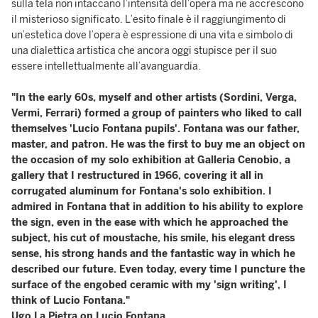
sulla tela non intaccano l’intensità dell’opera ma ne accrescono
il misterioso significato. L’esito finale è il raggiungimento di
un’estetica dove l’opera è espressione di una vita e simbolo di
una dialettica artistica che ancora oggi stupisce per il suo
essere intellettualmente all’avanguardia.
"In the early 60s, myself and other artists (Sordini, Verga,
Vermi, Ferrari) formed a group of painters who liked to call
themselves 'Lucio Fontana pupils'. Fontana was our father,
master, and patron. He was the first to buy me an object on
the occasion of my solo exhibition at Galleria Cenobio, a
gallery that I restructured in 1966, covering it all in
corrugated aluminum for Fontana's solo exhibition. I
admired in Fontana that in addition to his ability to explore
the sign, even in the ease with which he approached the
subject, his cut of moustache, his smile, his elegant dress
sense, his strong hands and the fantastic way in which he
described our future. Even today, every time I puncture the
surface of the engobed ceramic with my 'sign writing', I
think of Lucio Fontana."
Ugo La Pietra on Lucio Fontana