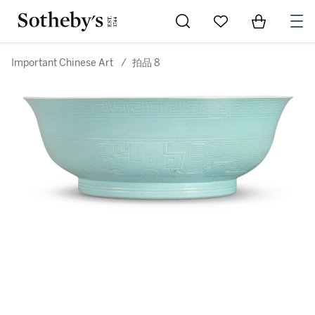
Go to My Favorites
Items in Sh
0
Important Chinese Art
/
拍品 8