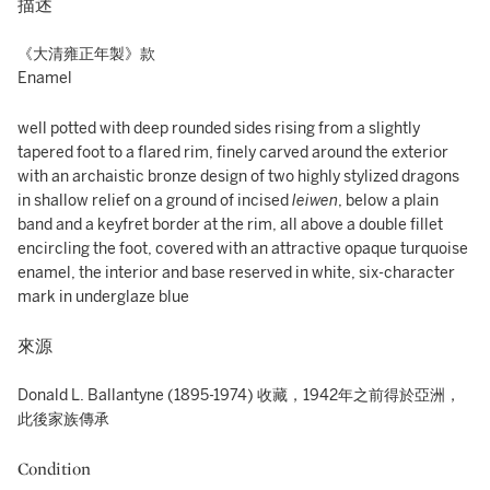
描述
《大清雍正年製》款
Enamel
well potted with deep rounded sides rising from a slightly
tapered foot to a flared rim, finely carved around the exterior
with an archaistic bronze design of two highly stylized dragons
in shallow relief on a ground of incised
leiwen
, below a plain
band and a keyfret border at the rim, all above a double fillet
encircling the foot, covered with an attractive opaque turquoise
enamel, the interior and base reserved in white, six-character
mark in underglaze blue
來源
Donald L. Ballantyne (1895-1974) 收藏，1942年之前得於亞洲，
此後家族傳承
Condition