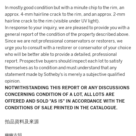
In mostly good condition but with a minute chip to the rim, an
approx. 4-mm hairline crack to the rim, and an approx. 2-mm
hairline crack to the rim (visible under UV light).
In response to your inquiry, we are pleased to provide you with a
general report of the condition of the property described above.
Since we are not professional conservators or restorers, we
urge you to consult with a restorer or conservator of your choice
who will be better able to provide a detailed, professional
report. Prospective buyers should inspect each lot to satisfy
themselves as to condition and must understand that any
statement made by Sotheby's is merely a subjective qualified
opinion.
NOTWITHSTANDING THIS REPORT OR ANY DISCUSSIONS
CONCERNING CONDITION OF A LOT, ALL LOTS ARE
OFFERED AND SOLD "AS IS" IN ACCORDANCE WITH THE
CONDITIONS OF SALE PRINTED IN THE CATALOGUE.
拍品資料及來源
幽幽古韻