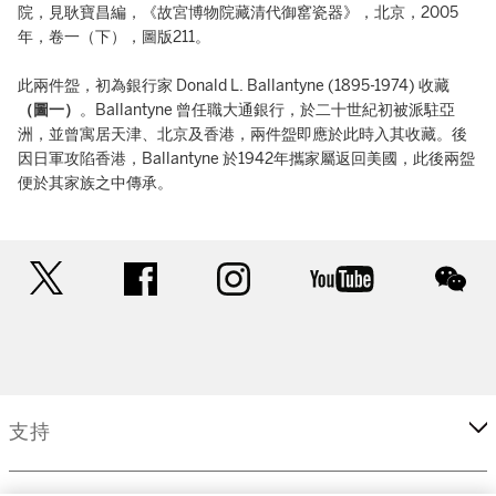
院，見耿寶昌編，《故宮博物院藏清代御窰瓷器》，北京，2005
年，卷一（下），圖版211。
此兩件盌，初為銀行家 Donald L. Ballantyne (1895-1974) 收藏
（圖一）
。Ballantyne 曾任職大通銀行，於二十世紀初被派駐亞
洲，並曾寓居天津、北京及香港，兩件盌即應於此時入其收藏。後
因日軍攻陷香港，Ballantyne 於1942年攜家屬返回美國，此後兩盌
便於其家族之中傳承。
twitter
facebook
instagram
youtube
wec
支持