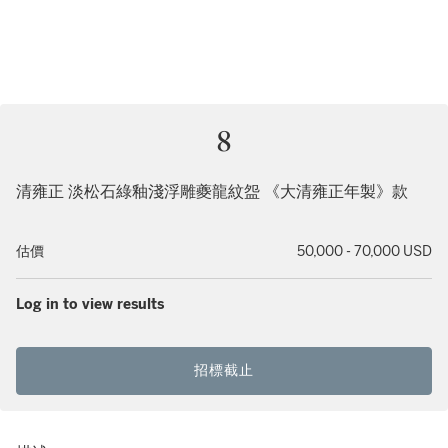
8
清雍正 淡松石綠釉淺浮雕夔龍紋盌 《大清雍正年製》款
估價
50,000 - 70,000 USD
Log in to view results
招標截止