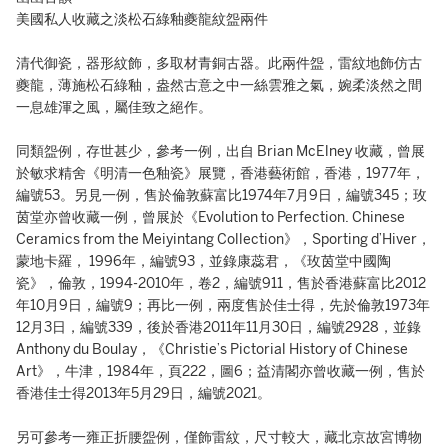
美國私人收藏之淡松石綠釉夔龍紋盌兩件
清代御瓷，器形紋飾，多取材青銅古器。此兩件盌，雷紋地飾仿古
夔龍，薄施松石綠釉，盎然古意之中一絲雲雅之氣，婉柔淡然之間
一息雄渾之風，屬佳致之絕作。
同類盌例，存世甚少，參考一例，出自 Brian McElney 收藏，曾展
於敏求精舍《明清一色釉瓷》展覽，香港藝術館，香港，1977年，
編號53。另見一例，售於倫敦蘇富比1974年7月9日，編號345；玫
茵堂亦曾收藏一例，曾展於《Evolution to Perfection. Chinese
Ceramics from the Meiyintang Collection》，Sporting d’Hiver，
蒙地卡羅， 1996年，編號93，並錄康蕊君，《玫茵堂中國陶
瓷》，倫敦，1994-2010年，卷2，編號911，售於香港蘇富比2012
年10月9日，編號9；再比一例，兩度售於佳士得，先於倫敦1973年
12月3日，編號339，後於香港2011年11月30日，編號2928，並錄
Anthony du Boulay，《Christie’s Pictorial History of Chinese
Art》，牛津，1984年，頁222，圖6；益清閣亦曾收藏一例，售於
香港佳士得2013年5月29日，編號2021。
另可參考一雍正折腰盌例，僅飾雷紋，尺寸較大，藏北京故宮博物