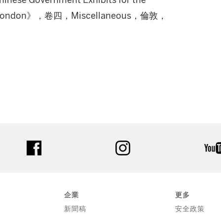
nese Government Exhibits for the
Art in London》，卷四，Miscellaneous，倫敦，
facebook
instagram
企業
更多
新聞稿
安全政策