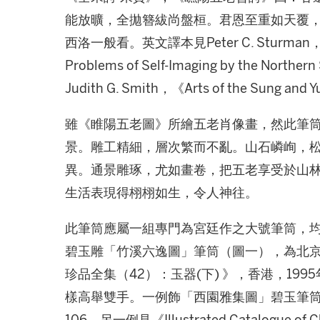
能放曠，全拋簪紱尚盤桓。君恩至重如天覆
西洛一般看。英文譯本見Peter C. Sturman，〈 In 
Problems of Self-Imaging by the Norther
Judith G. Smith，《Arts of the Sung
雖《睢陽五老圖》所繪五老肖像畫，然此筆
景。雕工精細，層次繁而不亂。山石嶙峋，
異。通景雕琢，尤如畫卷，把五老享受於山
生活表現得栩栩如生，令人神往。
此筆筒應屬一組專門為宮廷作之大號筆筒，
碧玉雕「竹溪六逸圖」筆筒（圖一），為北
珍品全集（42）：玉器(下) 》，香港，1995
樣高舉雙手。一例飾「西園雅集圖」碧玉筆筒，