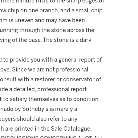
There minute fritts to the sharp edges of
llow chip on one branch, and a small chip
ed rim is uneven and may have been
 running through the stone across the
ing of the base. The stone is a dark
d to provide you with a general report of
ove. Since we are not professional
onsult with a restorer or conservator of
ide a detailed, professional report.
 to satisfy themselves as to condition
made by Sotheby's is merely a
buyers should also refer to any
h are printed in the Sale Catalogue.