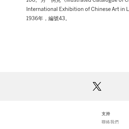
106。另一例見《Illustrated Catalogue of Chi
International Exhibition of Chinese 
1936年，編號43。
twitter
支持
聯絡我們