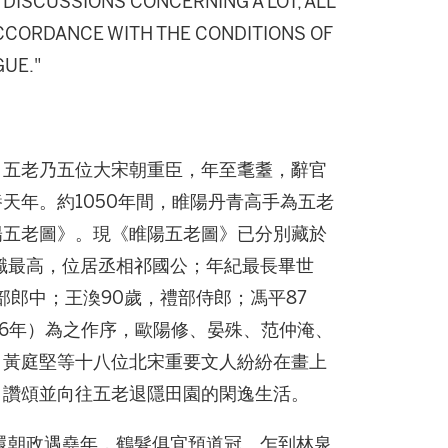
DISCUSSIONS CONCERNING A LOT, ALL
 ACCORDANCE WITH THE CONDITIONS OF
GUE."
。五老乃五位大宋朝重臣，年至耄耋，辭官
天年。約1050年間，睢陽丹青高手為五老
陽五老圖》。現《睢陽五老圖》已分別藏於
職最高，位居丞相祁國公；年紀最長畢世
部郎中；王渙90歲，禮部侍郎；馮平87
56年）為之作序，歐陽修、晏殊、范仲淹、
、黃庭堅等十八位北宋重要文人紛紛在畫上
，讚頌並向往五老退隱田園的閑逸生活。
還朝政遇堯年，鶴髮俱宜預道冠。乍到林泉