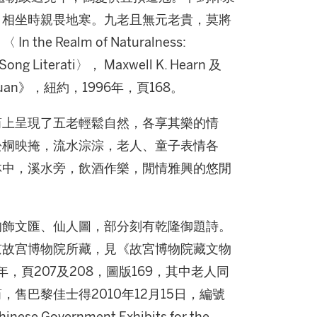
，相坐時親畏地寒。九老且無元老貴，莫將
the Realm of Naturalness:
n Song Literati〉， Maxwell K. Hearn 及
 and Yuan》，紐約，1996年，頁168。
筒上呈現了五老輕鬆自然，各享其樂的情
松桐映掩，流水淙淙，老人、童子表情各
林中，溪水旁，飲酒作樂，閒情雅興的悠閒
均飾文匯、仙人圖，部分刻有乾隆御題詩。
京故宫博物院所藏，見《故宮博物院藏文物
年，頁207及208，圖版169，其中老人同
售巴黎佳士得2010年12月15日，編號