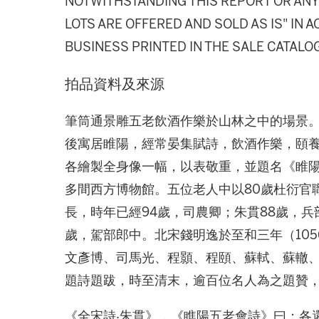
NOTWITHSTANDING THIS REPORT OR ANY 
LOTS ARE OFFERED AND SOLD AS IS" IN
BUSINESS PRINTED IN THE SALE CATALO
拍品資料及來源
筆筒通景雕五老飲酒作樂於山林之中的場景
後寓居睢陽，經常晏集賦詩，飲酒作樂，頤養
各繪製全身像一幅，以表敬重，並題名《睢
多間西方博物館。五位老人中以80歲杜衍官
長，時年已經94歲，司農卿；朱貫88歲，兵
歲，駕部郎中。北宋錢明逸於至和三年（10
文彥博、司馬光、程顥、程頤、蘇軾、蘇轍
題詩題跋，時至清末，逾百位名人為之題贊
《全宋詩‧朱貫》，《瞧陽五老會詩》曰：各