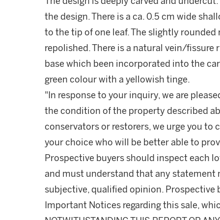
The design is deeply carved and undercut. 
the design. There is a ca. 0.5 cm wide sha
to the tip of one leaf. The slightly round
repolished. There is a natural vein/fissure
base which been incorporated into the carv
green colour with a yellowish tinge.
"In response to your inquiry, we are please
the condition of the property described ab
conservators or restorers, we urge you to c
your choice who will be better able to prov
Prospective buyers should inspect each lot
and must understand that any statement 
subjective, qualified opinion. Prospective 
Important Notices regarding this sale, whic