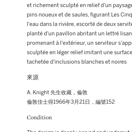
et richement sculpté en relief d'un paysag
pins noueux et de saules, figurant Les Cinq
l'eau dans la rivière, escorté de deux servit
planté d'un pavillon abritant un lettré lisa
promenant à l'extérieur, un serviteur s'appr
sculptée en léger relief imitant une surface
tachetée d'inclusions blanches et noires
來源
A. Knight 先生收藏，倫敦
倫敦佳士得1966年3月21日，編號152
Condition