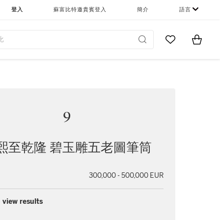
登入
蘇富比特邀貴賓登入
簡介
語言
Go to My Favor
Items i
0
9
熙至乾隆 碧玉雕五老圖筆筒
300,000 - 500,000 EUR
 view results