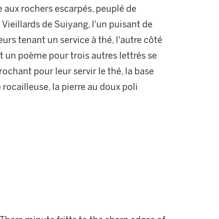
e aux rochers escarpés, peuplé de
 Vieillards de Suiyang, l'un puisant de
eurs tenant un service à thé, l'autre côté
nt un poème pour trois autres lettrés se
ochant pour leur servir le thé, la base
 rocailleuse, la pierre au doux poli