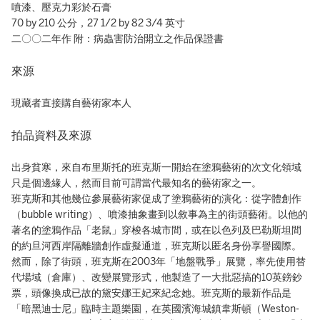
噴漆、壓克力彩於石膏
70 by 210 公分，27 1/2 by 82 3/4 英寸
二〇〇二年作 附：病蟲害防治開立之作品保證書
來源
現藏者直接購自藝術家本人
拍品資料及來源
出身貧寒，來自布里斯托的班克斯一開始在塗鴉藝術的次文化領域
只是個邊緣人，然而目前可謂當代最知名的藝術家之一。‬
班克斯和其他幾位參展藝術家促成了塗鴉藝術的演化：從字體創作
（bubble writing）、噴漆抽象畫到以敘事為主的街頭藝術。以他的
著名的塗鴉作品「老鼠」穿梭各城市間，或在以色列及巴勒斯坦間
的約旦河西岸隔離牆創作虛擬通道，班克斯以匿名身份享譽國際。‬
然而，除了街頭，班克斯在2003年「地盤戰爭」展覽，率先使用替
代場域（倉庫）、改變展覽形式，他製造了一大批惡搞的10英鎊鈔
票，頭像換成已故的黛安娜王妃來紀念她。班克斯的最新作品是
「暗黑迪士尼」臨時主題樂園，在英國濱海城鎮韋斯頓（Weston-