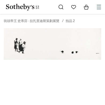
Go to My Favorites
Items in Sh
0
街頭帝王 史蒂芬 · 拉扎里迪斯策劃展覽
/
拍品 2