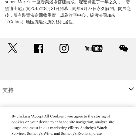
super-Mare）一座廢棄浴場搭建而成。秘密籌畫了一年之久，「暗
黑迪士尼」於2015年8月21日開幕，同年9月27日永久關閉。閉展之
後，所有裝置決定回收重置，成為收容中心，提供法國加來
（Calais）地區流離失所的移民居住。‬
twitter
facebook
instagram
youtube
wec
支持
企業
By clicking “Accept All Cookies”, you agree to the storing of
cookies on your device to enhance site navigation, analyze site
usage, and assist in our marketing efforts. Sotheby’s Watch
更多
Services, Sotheby’s Wine, and Sotheby’s Events operate