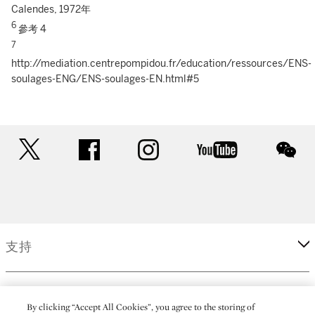
Calendes, 1972年
6
參考 4
7
http://mediation.centrepompidou.fr/education/ressources/ENS-
soulages-ENG/ENS-soulages-EN.html#5
twitter
facebook
instagram
youtube
wec
支持
企業
By clicking “Accept All Cookies”, you agree to the storing of