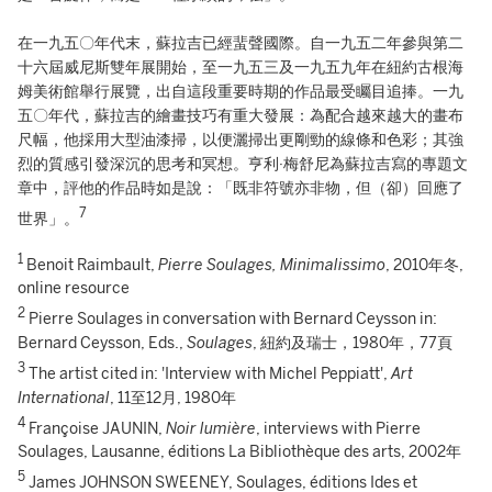
在一九五〇年代末，蘇拉吉已經蜚聲國際。自一九五二年參與第二
十六屆威尼斯雙年展開始，至一九五三及一九五九年在紐約古根海
姆美術館舉行展覽，出自這段重要時期的作品最受矚目追捧。一九
五〇年代，蘇拉吉的繪畫技巧有重大發展：為配合越來越大的畫布
尺幅，他採用大型油漆掃，以便灑掃出更剛勁的線條和色彩；其強
烈的質感引發深沉的思考和冥想。亨利·梅舒尼為蘇拉吉寫的專題文
章中，評他的作品時如是說：「既非符號亦非物，但（卻）回應了
7
世界」。
1
Benoit Raimbault,
Pierre Soulages, Minimalissimo
, 2010年冬,
online resource
2
Pierre Soulages in conversation with Bernard Ceysson in:
Bernard Ceysson, Eds.,
Soulages
, 紐約及瑞士，1980年，77頁
3
The artist cited in: 'Interview with Michel Peppiatt',
Art
International
, 11至12月, 1980年
4
Françoise JAUNIN,
Noir lumière
, interviews with Pierre
Soulages, Lausanne, éditions La Bibliothèque des arts, 2002年
5
James JOHNSON SWEENEY, Soulages, éditions Ides et