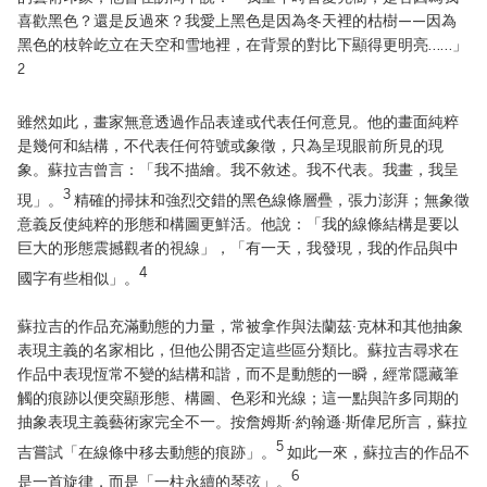
喜歡黑色？還是反過來？我愛上黑色是因為冬天裡的枯樹——因為
黑色的枝幹屹立在天空和雪地裡，在背景的對比下顯得更明亮……」
2
雖然如此，畫家無意透過作品表達或代表任何意見。他的畫面純粹
是幾何和結構，不代表任何符號或象徵，只為呈現眼前所見的現
象。蘇拉吉曾言：「我不描繪。我不敘述。我不代表。我畫，我呈
3
現」。
精確的掃抹和強烈交錯的黑色線條層疊，張力澎湃；無象徵
意義反使純粹的形態和構圖更鮮活。他說：「我的線條結構是要以
巨大的形態震撼觀者的視線」，「有一天，我發現，我的作品與中
4
國字有些相似」。
蘇拉吉的作品充滿動態的力量，常被拿作與法蘭茲·克林和其他抽象
表現主義的名家相比，但他公開否定這些區分類比。蘇拉吉尋求在
作品中表現恆常不變的結構和諧，而不是動態的一瞬，經常隱藏筆
觸的痕跡以便突顯形態、構圖、色彩和光線；這一點與許多同期的
抽象表現主義藝術家完全不一。按詹姆斯·約翰遜·斯偉尼所言，蘇拉
5
吉嘗試「在線條中移去動態的痕跡」。
如此一來，蘇拉吉的作品不
6
是一首旋律，而是「一柱永續的琴弦」。