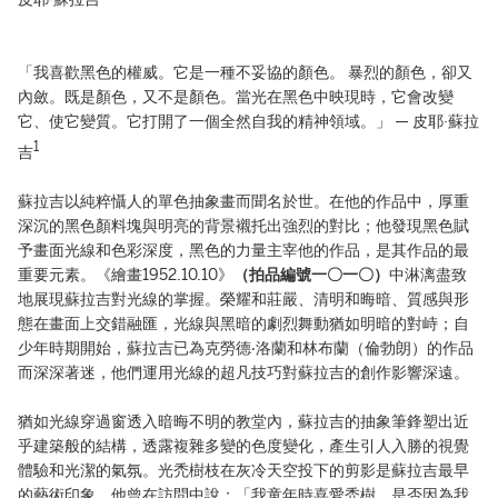
「我喜歡黑色的權威。它是一種不妥協的顏色。 暴烈的顏色，卻又
內斂。既是顏色，又不是顏色。當光在黑色中映現時，它會改變
它、使它變質。它打開了一個全然自我的精神領域。」 — 皮耶·蘇拉
1
吉
蘇拉吉以純粹懾人的單色抽象畫而聞名於世。在他的作品中，厚重
深沉的黑色顏料塊與明亮的背景襯托出強烈的對比；他發現黑色賦
予畫面光線和色彩深度，黑色的力量主宰他的作品，是其作品的最
重要元素。《繪畫1952.10.10》
（拍品編號一〇一〇）
中淋漓盡致
地展現蘇拉吉對光線的掌握。榮耀和莊嚴、清明和晦暗、質感與形
態在畫面上交錯融匯，光線與黑暗的劇烈舞動猶如明暗的對峙；自
少年時期開始，蘇拉吉已為克勞德‧洛蘭和林布蘭（倫勃朗）的作品
而深深著迷，他們運用光線的超凡技巧對蘇拉吉的創作影響深遠。
猶如光線穿過窗透入暗晦不明的教堂內，蘇拉吉的抽象筆鋒塑出近
乎建築般的結構，透露複雜多變的色度變化，產生引人入勝的視覺
體驗和光潔的氣氛。光禿樹枝在灰冷天空投下的剪影是蘇拉吉最早
的藝術印象，他曾在訪問中說：「我童年時喜愛禿樹，是否因為我