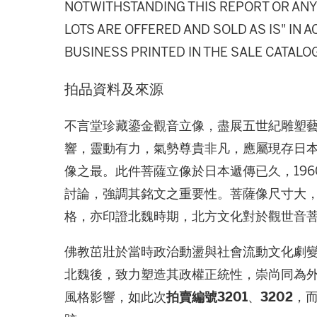
NOTWITHSTANDING THIS REPORT OR ANY 
LOTS ARE OFFERED AND SOLD AS IS" IN
BUSINESS PRINTED IN THE SALE CATALO
拍品資料及來源
不言堂珍藏鎏金觀音立像，盡展五世紀雕塑
響，靈動有力，氣勢尊貴非凡，應屬現存日
像之最。此件菩薩立像於日本遞傳已久，19
討論，強調其銘文之重要性。菩薩像尺寸大
格，亦印證北魏時期，北方文化對於觀世音
佛教茁壯於當時政治動盪與社會流動文化劇
北魏後，致力塑造其政權正統性，崇尚同為
風格影響，如此次
拍賣編號3201
、
3202
，