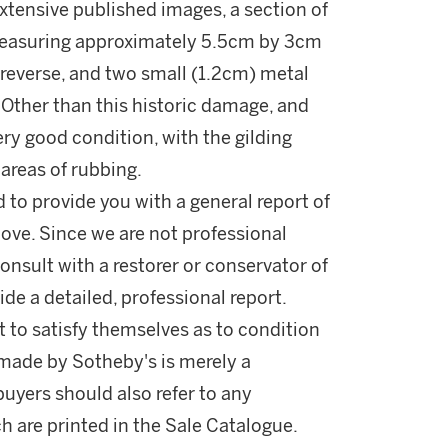
extensive published images, a section of
 measuring approximately 5.5cm by 3cm
e reverse, and two small (1.2cm) metal
. Other than this historic damage, and
ery good condition, with the gilding
 areas of rubbing.
d to provide you with a general report of
ove. Since we are not professional
onsult with a restorer or conservator of
ide a detailed, professional report.
 to satisfy themselves as to condition
made by Sotheby's is merely a
buyers should also refer to any
h are printed in the Sale Catalogue.