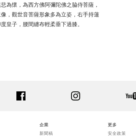
慈悲為懷，為西方佛阿彌陀佛之脇侍菩薩，
立像，觀世音菩薩形象多為立姿，右手持蓮
印度皇子，腰間纏布輕柔垂下過膝。
facebook
instagram
企業
更多
新聞稿
安全政策