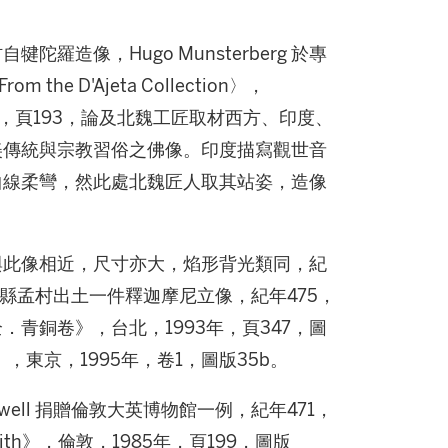
造像，Hugo Munsterberg 於專
From the D'Ajeta Collection〉，
1953年，頁193，論及北魏工匠取材西方、印度、
美傳統與宗教習俗之佛像。印度描寫觀世音
曲線柔彎，然此處北魏匠人取其站姿，造像
。
與此像相近，尺寸亦大，焰形背光類同，紀
滿城縣孟村出土一件釋迦摩尼立像，紀年475，
青銅卷》，台北，1993年，頁347，圖
，東京，1995年，卷1，圖版35b。
Sewell 捐贈倫敦大英博物館一例，紀年471，
nd Faith》，倫敦，1985年，頁199，圖版