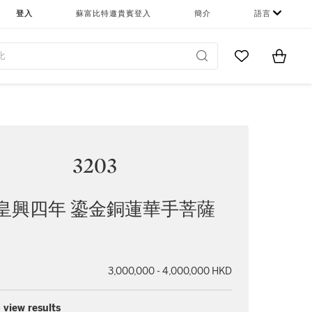
登入
蘇富比特邀貴賓登入
簡介
語言
Go to My Favor
Items i
0
3203
皇興四年 鎏金銅蓮華手菩薩
3,000,000 - 4,000,000 HKD
 view results