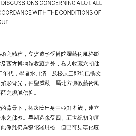
DISCUSSIONS CONCERNING A LOT, ALL
 ACCORDANCE WITH THE CONDITIONS OF
GUE."
藝術之精粹，立姿造形受犍陀羅藝術風格影
本及西方博物館收藏之外，私人收藏六朝佛
60年代，學者水野清一及松原三郎均已撰文
，焰形背光，神聖威嚴，屬北方佛教藝術風
菩薩之虔誠信仰。
變的背景下，拓跋氏出身中亞鮮卑族，建立
外來之佛教。早期造像受四、五世紀初印度
而此像雖仍為犍陀羅風格，但已可見漢化痕