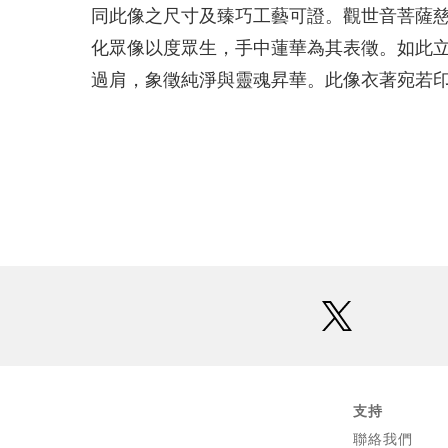
同此像之尺寸及臻巧工藝可證。觀世音菩薩
化眾像以度眾生，手中蓮華為其表徵。如此
過肩，象徵純淨與靈魂昇華。此像衣著宛若
twitter
支持
聯絡我們