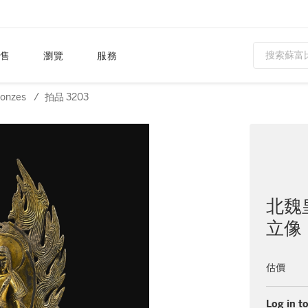
售
瀏覽
服務
ronzes
/
拍品 3203
北魏
立像
估價
Log in to