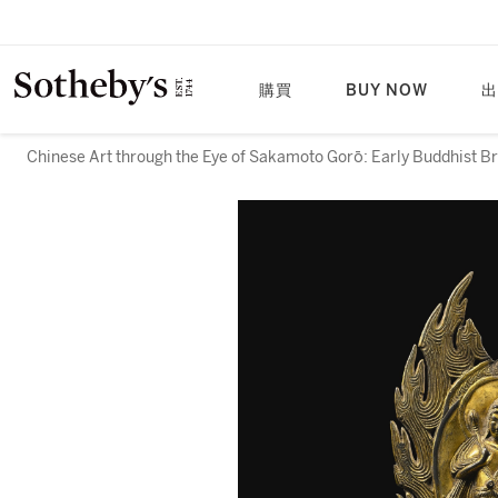
購買
BUY NOW
出
Chinese Art through the Eye of Sakamoto Gorō: Early Buddhist B