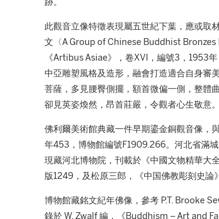
跡。
此觀音立像特徵表現屬五世紀下葉，應或取材自犍陀羅
文〈A Group of Chinese Buddhist Bronzes 
《Artibus Asiae》，卷XVI，編號3，
中亞雕塑風格及造形，融會打造適合自身審
菩薩，多見腰臀側擺，額首微偏一側，整體
卻見英姿煥然，昂首莊嚴，令觀者心生敬意
佛利爾美術館典藏一件早期鎏金銅觀音像，
年453，博物館編號F1909.266。河北省
現藏河北博物院，刊載於《中國文物精華大全．
版1249，及松原三郎，《中国佛教彫刻史論》
博物館藏銘文紀年佛像，參考 P.T. Brooke 
錄於 W. Zwalf 編，《Buddhism – Art a