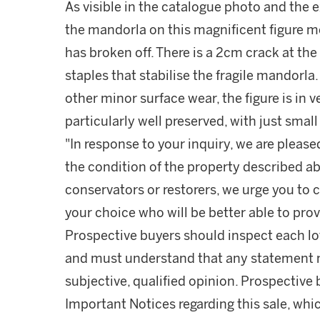
As visible in the catalogue photo and the 
the mandorla on this magnificent figure
has broken off. There is a 2cm crack at th
staples that stabilise the fragile mandorla
other minor surface wear, the figure is in v
particularly well preserved, with just small
"In response to your inquiry, we are please
the condition of the property described ab
conservators or restorers, we urge you to c
your choice who will be better able to prov
Prospective buyers should inspect each lot
and must understand that any statement 
subjective, qualified opinion. Prospective 
Important Notices regarding this sale, whic