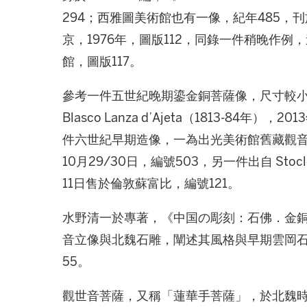
294；西雅圖美術館也有一像，紀年485，
京，1976年，圖版112，同錄一件稍晚作例
館，圖版117。
參考一件五世紀晚期鎏金銅菩薩像，尺寸較小
Blasco Lanza d’Ajeta（1813-84
件六世紀早期造像，一為出光美術館舊藏觀音像
10月29/30日，編號503，另一件出自 Stocl
11日售於倫敦蘇富比，編號121。
水野清一於專著，《中国の彫刻：石佛．金銅佛
音立像與北魏石雕，闡述其風格與早期雲岡
55。
觀世音菩薩，又稱「蓮華手菩薩」，於北魏