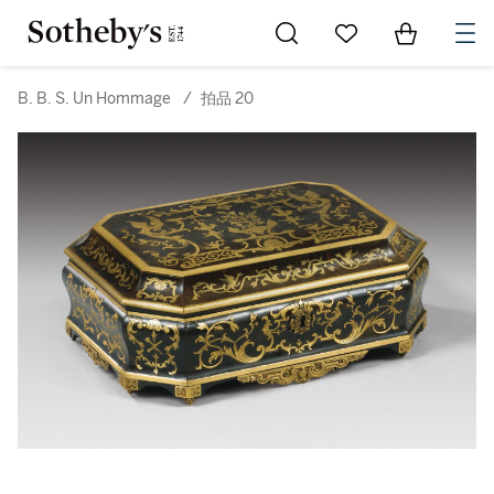
Go to My Favorites
Items in Sh
0
B. B. S. Un Hommage
/
拍品 20