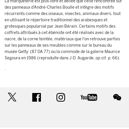
La marqueterie est plus libre et déliée que celle rencontrée sur
des panneaux d'André-Charles Boulle et intègre des motifs
récurrents comme des oiseaux, insectes, animaux divers, tout
en utilisant le répertoire traditionnel des arabesques et
grotesques popularisé par Jean Bérain. Certains motifs des
coffrets attribués à cet ébéniste ont été réalisés avec de la
nacre, de la corne teintée, matériaux que l'on retrouve parfois
sur les panneaux de ses meubles comme sur le bureau du
musée Getty (87 DA 77) ou la commode de la galerie Maurice
Segoura en 1986 (reproduite dans J-D. Augarde,
op.cit.
p. 66).
.
twitter
facebook
instagram
youtube
wec