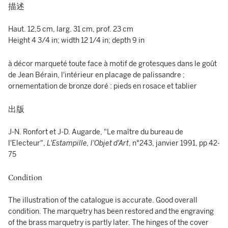
描述
Haut. 12,5 cm, larg. 31 cm, prof. 23 cm
Height 4 3/4 in; width 12 1/4 in; depth 9 in
à décor marqueté toute face à motif de grotesques dans le goût
de Jean Bérain, l'intérieur en placage de palissandre ;
ornementation de bronze doré : pieds en rosace et tablier
出版
J-N. Ronfort et J-D. Augarde, "Le maître du bureau de
l'Electeur",
L'Estampille, l'Objet d'Art
, n°243, janvier 1991, pp 42-
75
Condition
The illustration of the catalogue is accurate. Good overall
condition. The marquetry has been restored and the engraving
of the brass marquetry is partly later. The hinges of the cover