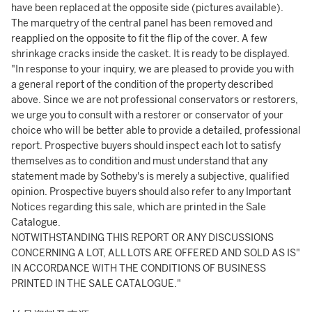
have been replaced at the opposite side (pictures available).
The marquetry of the central panel has been removed and
reapplied on the opposite to fit the flip of the cover. A few
shrinkage cracks inside the casket. It is ready to be displayed.
"In response to your inquiry, we are pleased to provide you with
a general report of the condition of the property described
above. Since we are not professional conservators or restorers,
we urge you to consult with a restorer or conservator of your
choice who will be better able to provide a detailed, professional
report. Prospective buyers should inspect each lot to satisfy
themselves as to condition and must understand that any
statement made by Sotheby's is merely a subjective, qualified
opinion. Prospective buyers should also refer to any Important
Notices regarding this sale, which are printed in the Sale
Catalogue.
NOTWITHSTANDING THIS REPORT OR ANY DISCUSSIONS
CONCERNING A LOT, ALL LOTS ARE OFFERED AND SOLD AS IS"
IN ACCORDANCE WITH THE CONDITIONS OF BUSINESS
PRINTED IN THE SALE CATALOGUE."