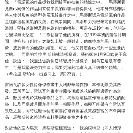
說：「雷諾瓦的作品拯救我們於單純抽象的枯燥之中。」馬蒂斯看
見自己同儕的作品因立體主義的影響而變得僵化，他本身亦感難以
將人物與形象的造型美展現於畫作之中。馬蒂斯認為雷諾瓦的作品
是緩解這種風氣的良藥。在戰爭期間，馬蒂斯力拒巴黎前衛風格的
浪潮，堅持以形態及顏色為創作的根基。可是在1919年初，他的決
心變得無比堅定：「工作佔據了他的所有，在1919年初的幾個月期
間，他抱怨（創作）之路如上坡一般難走，他像拉車的馬一樣辛
勞，疲於奔命的他感到絕望。可是，他又肯定自己找到一些重要的
契機。」同期的希拉里·斯珀林這樣寫道。藝術家在1月9日給妻子寫
信，說道：「我無法告訴你它將變成什麼樣子，因為它還沒有發
生，可是我堅決努力推進，我要更深刻地進入真正繪畫的領域。」
（希拉里·斯珀林，出處同上，第223頁。）
雷諾瓦許多女性肖像傑作畫中人均戴華麗帽飾，本作明顯受其啟
發。眾所周知，雷諾瓦的畫室收藏多頂綴以花飾的闊邊帽作為道
具，數度出現於其晚年作品之中。馬蒂斯這幅畫作裡面模特兒的配
飾，以及同期數月間創作的另一相關作品，都極可能帶有向雷諾瓦
致敬之意，同時也顯示藝術家喜好複雜圖案及質感豐富的布料與織
品，馬蒂斯後來將這些布料垂綴於畫室之中多年。
對於他的室內場景，馬蒂斯這樣寫道：「我的模特兒（即人體形