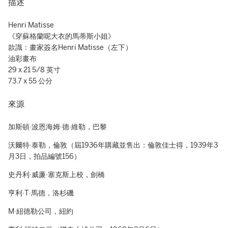
描述
Henri Matisse
《穿蘇格蘭呢大衣的馬蒂斯小姐》
款識：畫家簽名Henri Matisse（左下）
油彩畫布
29 x 21 5/8 英寸
73.7 x 55 公分
來源
加斯頓·波恩海姆·德·維勒，巴黎
沃爾特·泰勒，倫敦（屆1936年購藏並售出：倫敦佳士得，1939年3
月3日，拍品編號156）
史丹利·威廉·塞克斯上校，劍橋
亨利·T·馬德，洛杉磯
M·紐德勒公司，紐約