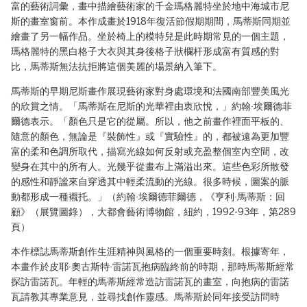
富的藝術詞彙，畫中描繪藝術家的千金瑪格麗特坐於地中海城市尼
斯的畫室窗前。本作成畫於1918年復活節假期期間，馬蒂斯同期並
繪畫了另一幅作品。坐於椅上的模特兒是此時期常見的一個主題，
瑪格麗特的黑白格子大衣與其身後格子狀欄杆形成富有質感的對
比，馬蒂斯無法抗拒將這個美麗的場景納入筆下。
馬蒂斯的早期尼斯畫作展現藝術家對身處環境和法國南部豐美風光
的欣賞之情。「馬蒂斯在尼斯的光華裡由衷欣悅，」約翰·埃爾德菲
爾德表示。「顏色只是它的從屬。所以，他之前畫作裡面平板的、
隨意的顏色，無論是『裝飾性』或『實驗性』的，都被遠為更加豐
富的柔和色調所取代，描寫光線如何反射或充盈整個室內空間，改
變身在其中的所有人。光幾乎從畫布上滿溢出來。這些色彩所散發
的感性和靜謐來自穿透其中輕柔流動的光線。很多時候，圖案的脈
動都形成一種襯托。」（約翰·埃爾德菲爾德，《亨利·馬蒂斯：回
顧》（展覽圖錄），大都會藝術博物館，紐約，1992-93年，第289
頁）
本作標誌馬蒂斯創作生涯精神與風格的一個重要時刻。根據寄年，
本畫作於皮耶·奧古斯特·雷諾瓦抱病臨終前的時期，那時馬蒂斯經常
探訪雷諾瓦。年輕的馬蒂斯經常造訪雷諾瓦的畫室，向抱病的雷諾
瓦請教其專業意見，並尋找創作靈感。馬蒂斯於同年接受訪問時