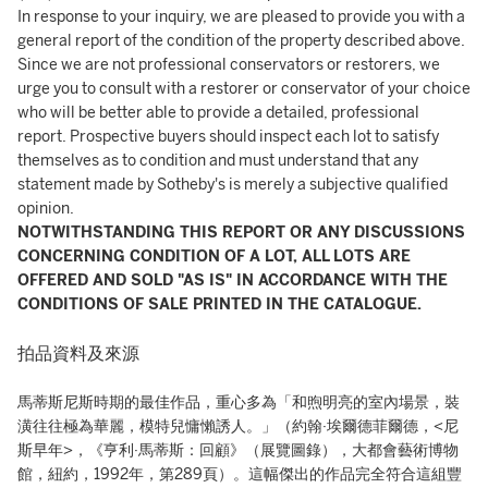
In response to your inquiry, we are pleased to provide you with a
general report of the condition of the property described above.
Since we are not professional conservators or restorers, we
urge you to consult with a restorer or conservator of your choice
who will be better able to provide a detailed, professional
report. Prospective buyers should inspect each lot to satisfy
themselves as to condition and must understand that any
statement made by Sotheby's is merely a subjective qualified
opinion.
NOTWITHSTANDING THIS REPORT OR ANY DISCUSSIONS
CONCERNING CONDITION OF A LOT, ALL LOTS ARE
OFFERED AND SOLD "AS IS" IN ACCORDANCE WITH THE
CONDITIONS OF SALE PRINTED IN THE CATALOGUE.
拍品資料及來源
馬蒂斯尼斯時期的最佳作品，重心多為「和煦明亮的室內場景，裝
潢往往極為華麗，模特兒慵懶誘人。」（約翰·埃爾德菲爾德，<尼
斯早年>，《亨利·馬蒂斯：回顧》（展覽圖錄），大都會藝術博物
館，紐約，1992年，第289頁）。這幅傑出的作品完全符合這組豐