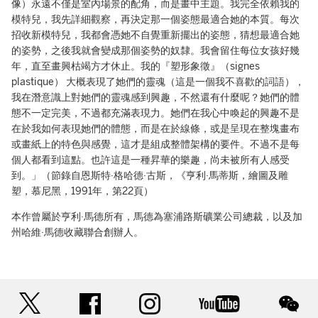
像）永遠不僅是室內場景的配角，而是畫中主題。我完全依賴我的
模特兒，我先詳細觀察，再決定那一個姿態最適合她的本質。每次
招收新模特兒，我都會憑她不自覺重新擺出的姿態，猜想最適合她
的姿勢，之後我就會變成那個姿勢的奴隸。我會留住每位女孩好幾
年，直至畫興枯竭方才休止。我的『塑形象徵』（signes
plastique） 大概表現了她們的靈魂（這是一個我不喜歡的詞語），
我在潛意識上對她們的靈魂感到興趣，不然還有什麼呢？她們的體
態不一定完美，不過都充滿表現力。她們在我心中喚起的興趣不是
在於我如何表現她們的體態，而是在於線條，或是呈現在整塊畫布
或畫紙上的特色與感覺，這才是組成整體架構的要件。不過不是每
個人都看到這點。也許這是一種昇華的樂趣，尚未被所有人感受
到。」（節錄自恩斯特·格哈德·古斯，《亨利·馬蒂斯，繪圖及雕
塑，慕尼黑，1991年，第22頁）
本作曾屬於亨利·馬德所有，馬德為塞浦路斯礦業公司總裁，以及加
州哈維·馬德收藏聯合創辦人。
twitter
facebook
instagram
youtube
wec