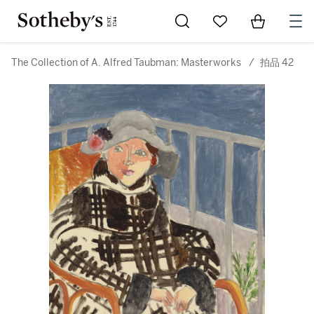
Go to My Favorites
Items in Sh
0
The Collection of A. Alfred Taubman: Masterworks
/
拍品 42