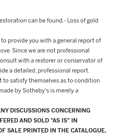
estoration can be found.- Loss of gold
 to provide you with a general report of
ove. Since we are not professional
onsult with a restorer or conservator of
ide a detailed, professional report.
 to satisfy themselves as to condition
made by Sotheby's is merely a
ANY DISCUSSIONS CONCERNING
FERED AND SOLD "AS IS" IN
F SALE PRINTED IN THE CATALOGUE.