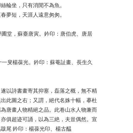
卻絲輪坐，只有消閒不為魚。
庭春夢短，天涯人遠意匆匆。
於學圃堂，蘇臺唐寅。鈐印：唐伯虎、唐居
八十一叟楊葆光。鈐印：蘇菴訨畫、長生久
，遂以詩書畫寄其抑塞，磊落之概，無不精
無出此圖之右；又謂，絕代名姝十幅，摹杜
稱為唐畫人物精絕之品。此卷山水人物兼而
，亦俱超迹可誦，以為三絶，夫豈偶然。宣
跋尾 鈐印：楊葆光印、楊古醖