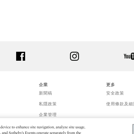
facebook
instagram
企業
更多
新聞稿
安全政策
私隱政策
使用條款及細
企業管理
device to enhance site navigation, analyze site usage,
e, and Sotheby’s Events operate separately from the