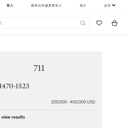
登入
蘇富比特邀貴賓登入
簡介
語言
Go to My Favor
Items i
0
711
470-1523
200,000 - 400,000 USD
 view results