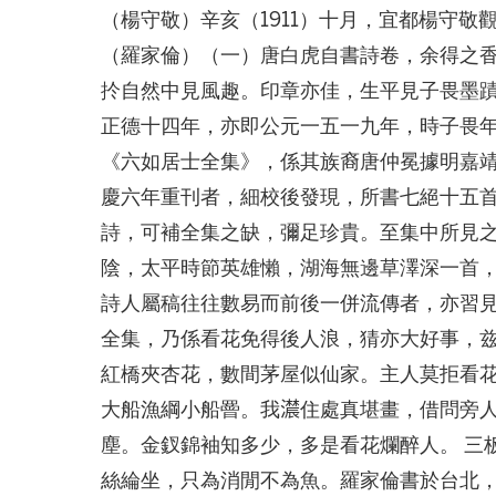
（楊守敬）辛亥（1911）十月，宜都楊守敬
（羅家倫）（一）唐白虎自書詩卷，余得之
扵自然中見風趣。印章亦佳，生平見子畏墨
正德十四年，亦即公元一五一九年，時子畏
《六如居士全集》，係其族裔唐仲冕據明嘉
慶六年重刊者，細校後發現，所書七絕十五
詩，可補全集之缺，彌足珍貴。至集中所見
陰，太平時節英雄懶，湖海無邊草澤深一首
詩人屬稿往往數易而前後一併流傳者，亦習
全集，乃係看花免得後人浪，猜亦大好事，
紅橋夾杏花，數間茅屋似仙家。主人莫拒看花
大船漁綱小船罾。我𤂑住處真堪畫，借問旁
塵。金釵錦袖知多少，多是看花爛醉人。 三
絲綸坐，只為消閒不為魚。羅家倫書於台北，時