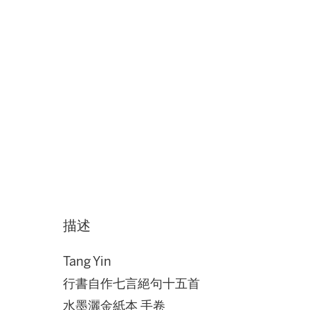
描述
Tang Yin
行書自作七言絕句十五首
水墨灑金紙本 手卷