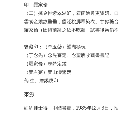
印：羅家倫
（二）搖金拖紫翠湖鮮，着箇漁舟更覺妍。
雲裳金縷故垂垂，霞泛桃腮翠染衣。甘隸𥺁
羅家倫（因憤前跋之紙不吃墨，試書後帋仍
鑒藏印：（李玉棻）韻湖秘玩
（丁念先）念先審定、念聖廔收藏書畫記
（羅家倫）志希定鑑
（黃君寔）黃山濤鑒定
荺 生、詹錫庚印
來源
紐約佳士得，中國書畫，1985年12月3日，拍