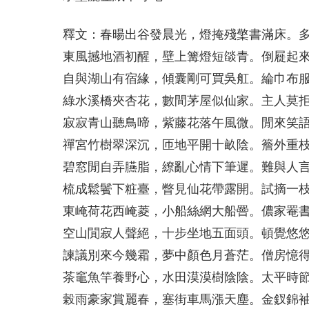
釋文：春暘出谷發晨光，燈掩殘檠書滿床。
東風撼地酒初醒，壁上篝燈短燄青。倒屣起
自與湖山有宿緣，傾囊剛可買吳舡。綸巾布
綠水溪橋夾杏花，數間茅屋似仙家。主人莫
寂寂青山聽鳥啼，紫藤花落午風微。閒來笑
禪宮竹樹翠深沉，匝地平開十畝陰。簷外重
碧窓閒自弄臙脂，繚亂心情下筆遲。難與人
梳成鬆鬢下粧臺，瞥見仙花帶露開。試摘一
東崦荷花西崦菱，小船絲網大船罾。儂家罨
空山閴寂人聲絕，十步坐地五面頭。頓覺悠
諫議別來今幾霜，夢中顏色月蒼茫。僧房憶
茶竈魚竿養野心，水田漠漠樹陰陰。太平時
榖雨豪家賞麗春，塞街車馬漲天塵。金釵錦