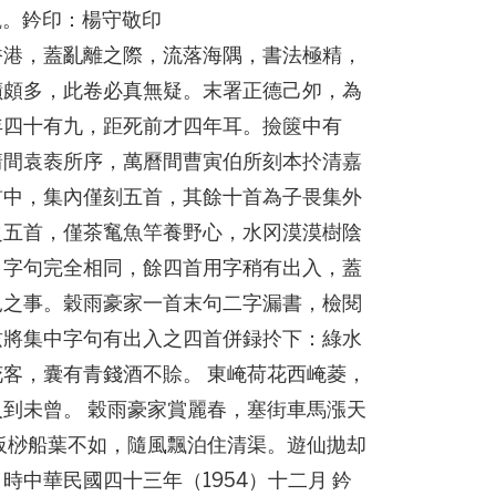
觀。鈐印：楊守敬印
香港，蓋亂離之際，流落海隅，書法極精，
蹟頗多，此卷必真無疑。末署正德己夘，為
年四十有九，距死前才四年耳。撿篋中有
靖間袁袠所序，萬曆間曹寅伯所刻本扵清嘉
首中，集內僅刻五首，其餘十首為子畏集外
之五首，僅茶䆴魚竿養野心，水冈漠漠樹陰
，字句完全相同，餘四首用字稍有出入，蓋
見之事。穀雨豪家一首末句二字漏書，檢閱
兹將集中字句有出入之四首併録扵下：綠水
客，囊有青錢酒不賒。 東崦荷花西崦菱，
人到未曾。 穀雨豪家賞麗春，塞街車馬漲天
板桫船葉不如，隨風飄泊住清渠。遊仙拋却
中華民國四十三年（1954）十二月 鈐