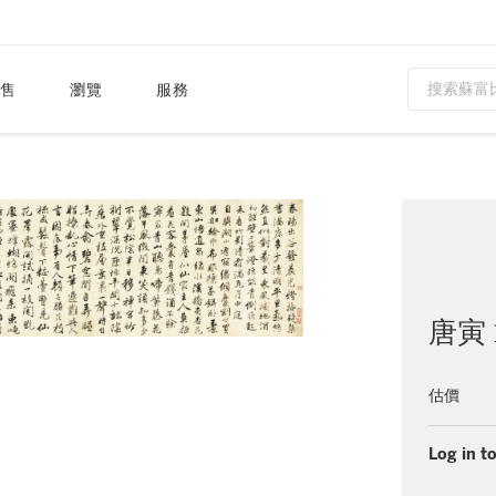
售
瀏覽
服務
唐寅 1
估價
Log in to