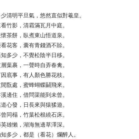
多少清明平旦氣，悠然直似對羲皇。
來看竹影，清霜滿瓦月中庭。
服懷茶餅，臥煮東山悟道泉。
拒看花客，囊有青錢酒不賒。
語知多少，不覺松陰半日移。
枝層葉裹，一聲時自弄春禽。
言因底事，有人顏色勝花枝。
枝閒翫處，蜜蜂蝴蝶鬭飛來。
書溪邊住，借問渠能到未曾。
悠道心發，日長來與猿猱遊。
得曾同榻，竹葉松根繞石床。
節英雄懶，湖海無邊草澤深。
袖知多少，都是（看花）爛醉人。