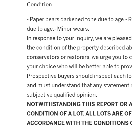
Condition
- Paper bears darkened tone due to age.- R
due to age.- Minor wears.
In response to your inquiry, we are pleased
the condition of the property described ab
conservators or restorers, we urge you to c
your choice who will be better able to prov
Prospective buyers should inspect each lot
and must understand that any statement 
subjective qualified opinion.
NOTWITHSTANDING THIS REPORT OR 
CONDITION OF A LOT, ALL LOTS ARE OF
ACCORDANCE WITH THE CONDITIONS O