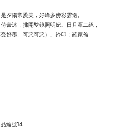
自是夕陽常愛美，好峰多傍彩雲邊。
台侍膏沐，拂開雙鏡照明妃。日月潭二絕，
不受好墨。可惡可惡）。鈐印：羅家倫
品編號14