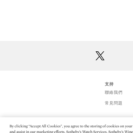
twitter
支持
聯絡我們
常見問題
By clicking “Accept All Cookies”, you agree to the storing of cookies on your 
(C) 2026 Sotheby's
and assist in our marketing efforts. Sotheby’s Watch Services, Sotheby’s Win