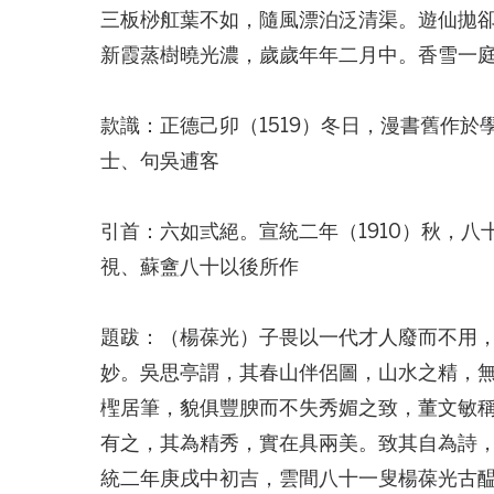
三板桫舡葉不如，隨風漂泊泛清渠。遊仙拋
新霞蒸樹曉光濃，歲歲年年二月中。香雪一
款識：正德己卯（1519）冬日，漫書舊作
士、句吳逋客
引首：六如弎絕。宣統二年（1910）秋，
視、蘇盦八十以後所作
題跋：（楊葆光）子畏以一代才人廢而不用
妙。吳思亭謂，其春山伴侶圖，山水之精，
檉居筆，貌俱豐腴而不失秀媚之致，董文敏
有之，其為精秀，實在具兩美。致其自為詩
統二年庚戌中初吉，雲間八十一叟楊葆光古醖