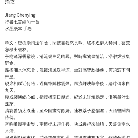
描述
Jiang Chenying
行書七言絕句十首
水墨紙本 手卷
釋文：密樹崇岡送午陰，閑携書卷恣長吟。瑤岑逕僻人稀到，薒荒
忘機出碧林。
亭榭遙深香霧繞，清流幾曲足幽尋。對時寓物皇情洽，浩渺煙波集
野禽。
簾搖湘水渾忘暑，況復溪風泛早涼。坐對高賢欣拂薼，何須窓下問
軒皇。
硯席相聯近何邊，過庭筆陣拂雲煙。風流煇映華亭後，綸綍傳來自
九天。
臨戎製勝總心戚，指授機室日幾迴。紀述未詳煩點定，淋漓墨汁出
蓬萊。
清宴曾須太液蓮，至今圖畫有餘妍。連枝荔子恩偏渥，天語曾聞內
侍傳。
宵旿唯期宇宙樂，聖懷從未須佳兵。功成纔得來仙嶠，天藻偏室水
木清。
河邊樹彰漸東移，花外猶傳晝刻遲。進御藁成將下宜，錦鱗分賜夕