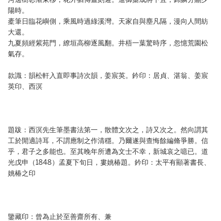
陽時。
橐筆日臨花嶼側，乘風時過綠溪灣。天家自與塵凡隔，漫向人間紡
大還。
九夏頻經紫苑門，繚垣高柳逐風翻。井梧一葉驚時序，忽憶荒園松
氣存。
款識：韻松軒入直即事詩次韻，姜宸英。鈐印：居貞、湛翁、姜宸
英印、西溟
題跋：西溟先生筆墨書法第一，散體文次之，詩又次之。然向謂其
工於閒適詩耳，不謂應制之作清穩。乃爾遂與查悔餘編脩爭勝。信
乎，君子之多能也。至其晚年所遭為文士不幸，新城哀之噫已。道
光戊申（1848）孟夏下旬日，婁姚椿題。鈐印：太平有顯著書長、
姚椿之印
鑒藏印：曾為止於至善齋所有、兼