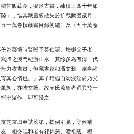
，獨甘飯蔬食，癡迷古書，練積三四十年如
丁陸」，惜其藏書多散失於抗戰動盪歲月；
〈五十萬卷樓藏書目錄初編〉及〈五十萬卷
部份為藝壇時賢贈予莫伯驥、培樾父子者，
千寫贈之澳門紀游山水；其餘多為有清一代
予無力收書畫，但藏書家如潘文勤，家亭諸
以寄其心情也。」其子培樾自幼浸淫於乃父
受薰陶，亦嗜文藝。故莫氏蒐集者迥異於一
，輯中諸作，即可證之。
莫友芝京城春試落第，援例引見，等候補
之友，相交唱和者有祁雋藻、潘祖蔭、楊