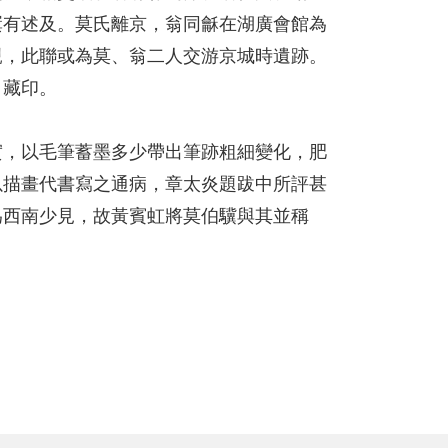
屢有述及。莫氏離京，翁同龢在湖廣會館為
親，此聯或為莫、翁二人交游京城時遺跡。
」藏印。
實，以毛筆蓄墨多少帶出筆跡粗細變化，肥
以描畫代書寫之通病，章太炎題跋中所評甚
為西南少見，故黃賓虹將莫伯驥與其並稱