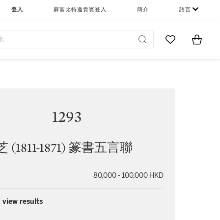
登入
蘇富比特邀貴賓登入
簡介
語言
Go to My Favor
Items i
0
1293
 (1811-1871) 篆書五言聯
80,000 - 100,000 HKD
 view results