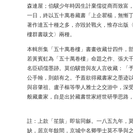
森連屋；伯驥少年時因生計棄儒從商而致富
一日，終以五十萬卷藏書「上企瞿楊，無慚
著作達五十種之多，亦毀於戰火，惟存出版
樓群書跋文〉兩種。
本輯所集「五十萬卷樓」書畫收藏廿四件，
若黃賓虹為「五十萬卷樓」命題之作、張大
名臣碩儒墨跡。莫伯驥曾與友人言收藏：「
公手翰，則頗有之。予蓋欲得藏書家之墨迹
與容肇祖、盧子樞等學人雅士之交游中，深
般藏畫家，自是出於藏書世家經世研學思路
註：上款「笙陔」即翁同龢。一八五九年，
缺，居京年餘間，京城中名卿學士莫不爭與