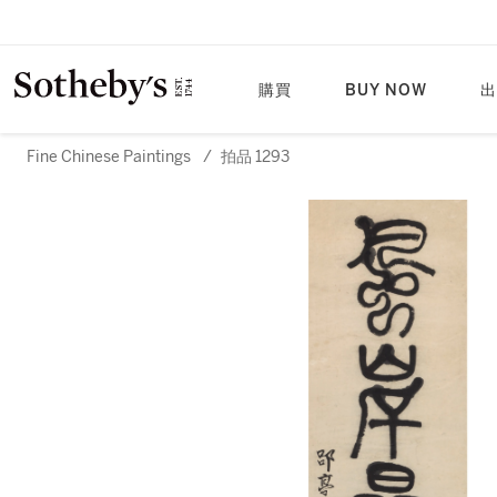
購買
BUY NOW
出
Fine Chinese Paintings
/
拍品 1293