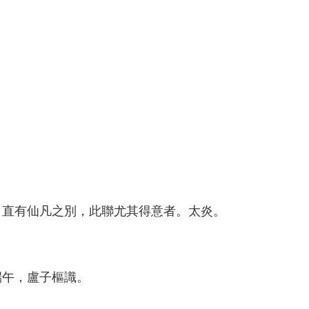
，直有仙凡之別，此聯尤其得意者。太炎。
端午，盧子樞識。