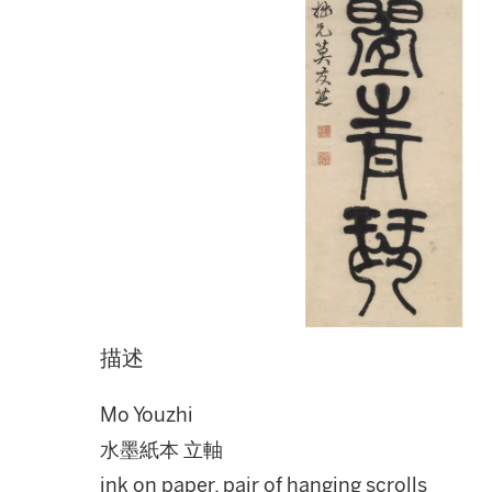
描述
Mo Youzhi
水墨紙本 立軸
ink on paper, pair of hanging scrolls