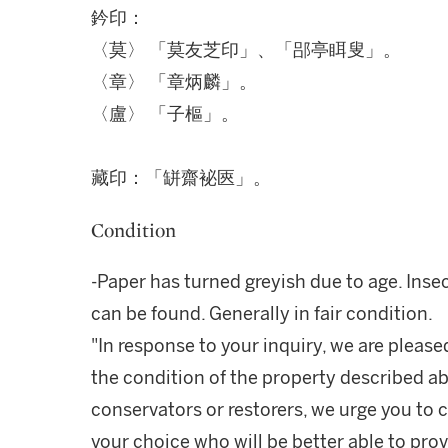
鈐印：
〈莫〉 「莫友芝印」、「郘亭眲叟」。
〈章〉 「章炳麟」。
〈盧〉 「子樞」。
藏印：「缾齋袐匧」。
Condition
-Paper has turned greyish due to age. Insec
can be found. Generally in fair condition.
"In response to your inquiry, we are please
the condition of the property described ab
conservators or restorers, we urge you to c
your choice who will be better able to prov