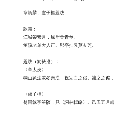
章炳麟、盧子樞題跋
款識：
江城帶素月，風岸疊青琴。
笙陔老弟大人正。郘亭拙兄莫友芝。
題跋（於裱邊）：
〈章太炎〉
獨山篆法兼參秦漢，視完白之俗、讓之之偏
〈盧子樞〉
翁同龢字笙陔，見〈詞林輯略〉。己丑五月