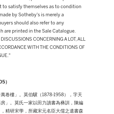
 to satisfy themselves as to condition
made by Sotheby's is merely a
buyers should also refer to any
h are printed in the Sale Catalogue.
DISCUSSIONS CONCERNING A LOT, ALL
 ACCORDANCE WITH THE CONDITIONS OF
GUE."
05）
樓」。莫伯驥（1878-1958），字天
藥房」。莫氏一家以田力讀書為彝訓，陳編
」，精研宋學，所藏宋元名臣大儒之遺書森