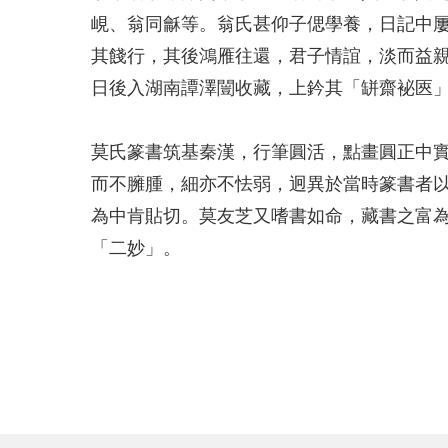
峴、翁同龢等。翁氏甚仰子偲學養，日記中
其餞行，其後鴻雁往還，君子情誼，淡而益
日後入湖南譚澤闓收藏，上鈐其「缾齋袐匧
莫氏篆書筑基秦漢，行筆圓活，點畫圓正中
而不臃腫，細亦不怯弱，迥異於當時篆書者
為中肯貼切。莫友芝又嗜書如命，藏書之富
「二妙」。