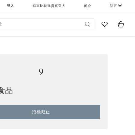
登入
蘇富比特邀貴賓登入
簡介
語言
Go to My Favor
Items i
0
9
食品
招標截止