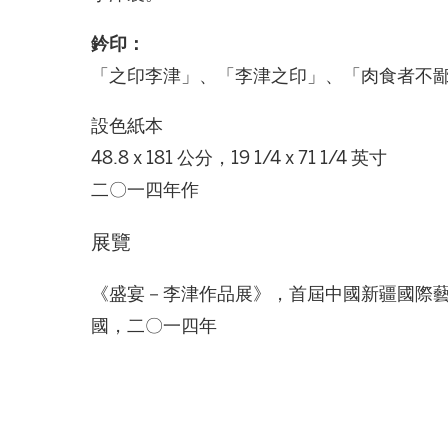
鈐印：
「之印李津」、「李津之印」、「肉食者不
設色紙本
48.8 x 181 公分，19 1/4 x 71 1/4 英寸
二〇一四年作
展覽
《盛宴－李津作品展》，首屆中國新疆國際
國，二〇一四年