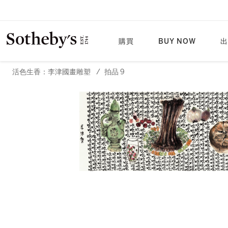
購買
BUY NOW
出
活色生香：李津國畫雕塑
/
拍品 9