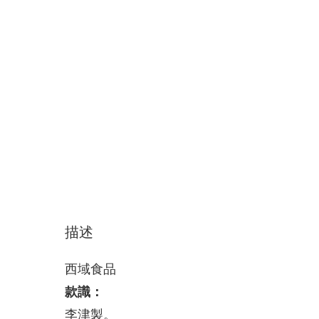
描述
西域食品
款識：
李津製。