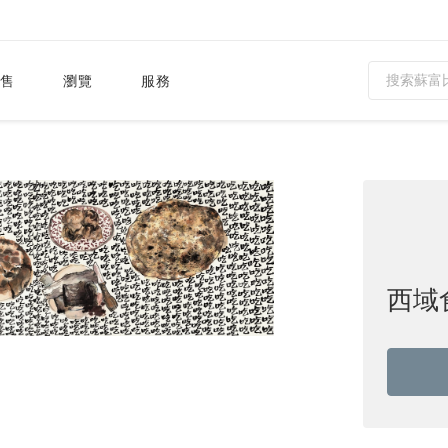
售
瀏覽
服務
西域