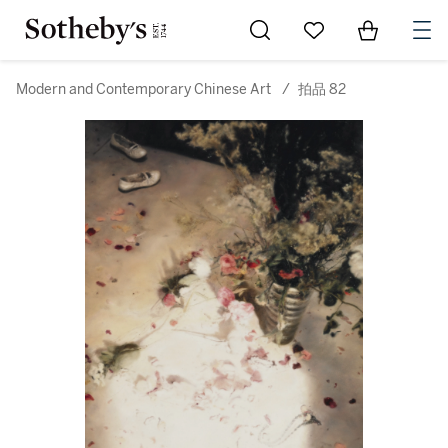
Go to My Favorites
Items in Sh
0
Modern and Contemporary Chinese Art
/
拍品 82