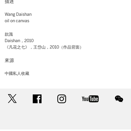
描述
Wang Daishan
oil on canvas
款識
Daishan，2010
《凡花之七》，王岱山，2010（作品背面）
來源
中國私人收藏
twitter
facebook
instagram
youtube
wec