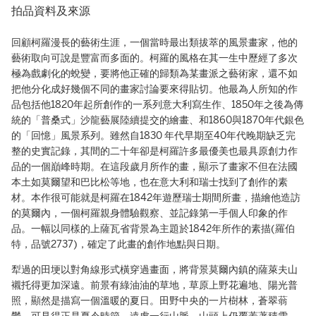
拍品資料及來源
回顧柯羅漫長的藝術生涯，一個當時最出類拔萃的風景畫家，他的
藝術取向可說是豐富而多面的。柯羅的風格在其一生中歷經了多次
極為戲劇化的蛻變，要將他正確的歸類為某畫派之藝術家，還不如
把他分化成好幾個不同的畫家討論要來得貼切。他最為人所知的作
品包括他1820年起所創作的一系列意大利寫生作、1850年之後為傳
統的「普桑式」沙龍藝展陸續提交的繪畫、和1860與1870年代銀色
的「回憶」風景系列。雖然自1830 年代早期至40年代晚期缺乏完
整的史實記錄，其間的二十年卻是柯羅許多最優美也最具原創力作
品的一個巔峰時期。在這段歲月所作的畫，顯示了畫家不但在法國
本土如莫爾望和巴比松等地，也在意大利和瑞士找到了創作的素
材。本作很可能就是柯羅在1842年遊歷瑞士期間所畫，描繪他造訪
的莫爾內，一個柯羅親身體驗觀察、並記錄第一手個人印象的作
品。一幅以同樣的上薩瓦省背景為主題於1842年所作的素描(羅伯
特，品號2737)，確定了此畫的創作地點與日期。
犁過的田埂以對角線形式橫穿過畫面，將背景莫爾內鎮的薩萊夫山
襯托得更加深遠。前景有綠油油的草地，草原上野花遍地、陽光普
照，顯然是描寫一個溫暖的夏日。田野中央的一片樹林，蒼翠蓊