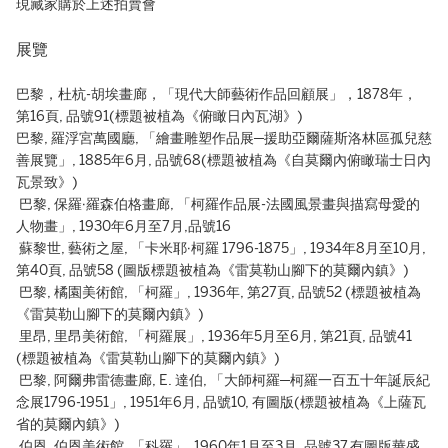
現藏家購於上述拍賣會
展覽
巴黎，杜杭-胡埃畫廊，「現代大師藝術作品回顧展」，1878年，
第16頁, 品號91(標題被植為《俯瞰日內瓦湖》)
巴黎, 羅浮宮萬國廳, 「繪畫雕塑作品展─援助亞爾薩斯洛林區孤兒慈
善展覽」, 1885年6月, 品號68(標題被植為《自莫爾內俯瞰瑞士日內
瓦景致》)
巴黎, 保羅∙羅森伯格畫廊, 「柯羅作品展-法國風景畫與描寫母愛的
人物畫」, 1930年6月至7月,品號16
蘇黎世, 藝術之屋, 「卡米耶∙柯羅 1796-1875」, 1934年8月至10月,
第40頁, 品號58 (圖版標題被植為《雷莫勒山腳下的莫爾內鎮》)
巴黎, 橘園美術館, 「柯羅」, 1936年, 第27頁, 品號52 (標題被植為
《雷莫勒山腳下的莫爾內鎮》)
里昂, 里昂美術館, 「柯羅展」, 1936年5月至6月, 第21頁, 品號41
(標題被植為《雷莫勒山腳下的莫爾內鎮》)
巴黎, 阿爾弗雷德畫廊, E. 達伯, 「大師柯羅─柯羅一百五十年誕辰紀
念展1796-1951」, 1951年6月, 品號10, 有圖版(標題被植為《上薩瓦
省的莫爾內鎮》)
伯恩, 伯恩美術館, 「科羅」, 1960年1月至3月, 品號37,有圖版華盛