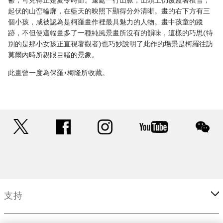
鬱，可見得正是夏令時節。遠處一行山脈，山頭上仍覆蓋著積雪，
起伏的山峦輪廓，在藍天的映照下顯得分外清晰。畫的右下方有三
個小孩，咸被認為是柯羅畫作裡最具魅力的人物。畫中孩童的蹤
跡，不但使這幅畫多了一種純風景畫所沒有的韻味，這樣的巧思(特
別的是那小女孩正直視著觀者)也巧妙說明了此作的場景是柯羅往訪
莫爾內時所親眼目睹的景象。
此畫曾一度為保羅•梅隆所收藏。
twitter
facebook
instagram
youtube
wec
支持