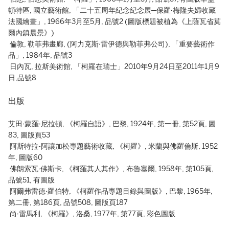
頓特區, 國立藝術館, 「二十五周年紀念紀念展─保羅∙梅隆夫婦收藏
法國繪畫」, 1966年3月至5月, 品號2 (圖版標題被植為《上薩瓦省莫
爾內鎮晨景》)
倫敦, 勒菲弗畫廊, (阿力克斯∙雷伊德與勒菲弗公司), 「重要藝術作
品」, 1984年, 品號3
日內瓦, 拉斯美術館, 「柯羅在瑞士」2010年9月24日至2011年1月9
日,品號8
出版
艾田∙蒙羅∙尼拉頓, 《柯羅自語》, 巴黎, 1924年, 第一冊, 第52頁, 圖
83, 圖版頁53
阿斯特拉-阿讓加松專題藝術收藏, 《柯羅》, 米蘭與佛羅倫斯, 1952
年, 圖版60
佛朗索瓦∙佛斯卡, 《柯羅其人其作》, 布魯塞爾, 1958年, 第105頁,
品號51, 有圖版
阿爾弗雷德∙羅伯特, 《柯羅作品專題目錄與圖版》, 巴黎, 1965年,
第二冊, 第186頁, 品號508, 圖版頁187
尚∙雷馬利, 《柯羅》, 洛桑, 1977年, 第77頁, 彩色圖版