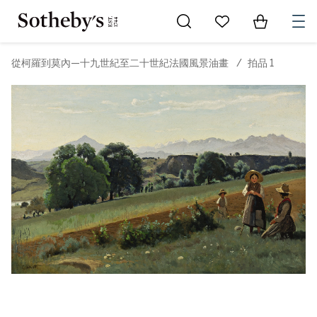
Go to My Favorites
Items in Sh
0
從柯羅到莫內—十九世紀至二十世紀法國風景油畫
/
拍品 1