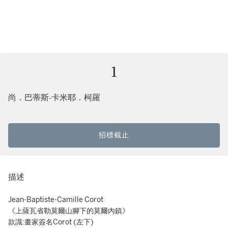
1
尚．巴蒂斯-卡米耶．柯羅
招標截止
描述
Jean-Baptiste-Camille Corot
《上薩瓦省勒莫爾山腳下的莫爾內鎮》
款識:畫家簽名Corot (左下)