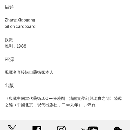
描述
Zhang Xiaogang
oil on cardboard
款識
曉剛，1988
來源
現藏者直接購自藝術家本人
出版
〈典藏中國當代藝術100 —張曉剛：清醒於夢幻與現實之間〉陸蓉
之編（中國北京，現代出版社，二○○九年），38頁
twitter
facebook
instagram
youtube
wec