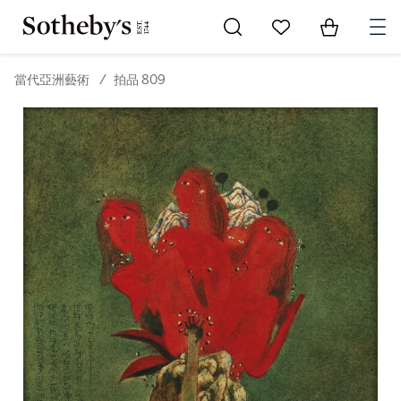
Go to My Favorites
Items in Sh
0
當代亞洲藝術
/
拍品 809