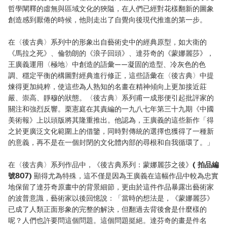
哲學闡釋的虛無與區域文化的狹隘，在人們已經對花樣翻新的圖象
創造感到厭倦的時候，他則走出了自覺向後現代推進的第一步。
在〈後古典〉系列中的形象出自藝術史中的經典原型，如大衛的
《馬拉之死》、倫勃朗的《浪子回頭》、達芬奇的《蒙娜麗莎》，
王廣義運用〈極地〉中創造的語彙——凝固的造型、冷灰色的色
調、穩定平衡的構圖對經典進行修正，這些語彙在〈後古典〉中提
煉得更加純粹，使這些為人熟知的名畫在精神傾向上更加接近莊
嚴、崇高、靜穆的狀態。〈後古典〉系列甫一成形便引起批評家的
關注和強烈反響。栗憲庭在其責編的一九八七年第三十九期《中國
美術報》上以頭版將其隆重推出。他認為，王廣義的這些新作「得
之於更廣泛文化範圍上的借鑒，同時對傳統的選擇也獲得了一種新
的意義，再不是在一個封閉的文化體內部的尋根和自我循環了。」
在〈後古典〉系列作品中，《後古典系列：蒙娜麗莎之後》
( 拍品編
號807)
顯得尤為特殊，這不僅是因為王廣義在這幅作品中較為忠實
地保留了達芬奇原畫中的背景細節，更由於這件作品暴露出藝術家
的波普意識，藝術家以後回憶說：「當時的想法是，《蒙娜麗莎》
已成了人類正面形象的完整的解決，但翻過去背後會是什麼樣的
呢？人們也許要問這個問題。這個問題挺絕。達芬奇的畫是件名