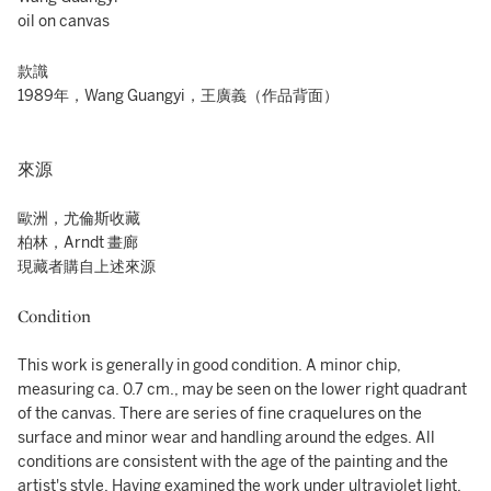
oil on canvas
款識
1989年，Wang Guangyi，王廣義（作品背面）
來源
歐洲，尤倫斯收藏
柏林，Arndt 畫廊
現藏者購自上述來源
Condition
This work is generally in good condition. A minor chip,
measuring ca. 0.7 cm., may be seen on the lower right quadrant
of the canvas. There are series of fine craquelures on the
surface and minor wear and handling around the edges. All
conditions are consistent with the age of the painting and the
artist's style. Having examined the work under ultraviolet light,