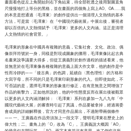
畫面着色從左上角開始到右下角結束，待全部乾透之後用製圖直角
尺慢慢地打上等分的黑格，並在畫面的四個角上寫上AO、OA......我
的本意是想通過〈毛澤東〉的創作提供出一個清理人文熱情的基本
方法，可是當〈毛澤東〉在『中國現代藝術展』中展出後，審視者
卻以百倍的人文熱情賦予〈毛澤東〉更多的人文內涵。這正是清理
人文熱情的社會背景。」
毛澤東的形象在中國具有複雜的意義，它集社會、文化、政治、偶
像崇拜符號於一身，同樣是對現成圖象的挪用，毛澤東像比起古典
名畫來說爭議要大得多，但從王廣義對於創作過程的描述看來，他
並無意於在毛澤東像各種複雜的意義上面大作文章，他的創作是中
性而冷靜的——「後古典」的色調，延續自〈黑色理性〉的方格和
大寫字母，所不同的只是毛澤東印刷形象的代入。但即使如此，不
可否認的是，選擇毛澤東的形象進行修正，在有意無意之間增強了
作品的衝擊力，正如他所說的，他的中性態度反而在展出後被觀眾
以更多的人文內涵消解掉：〈毛澤東〉系列在參加一九八九年「中
國現代藝術大展」的審查時引起了異議，作品要被拿掉，經過籌委
會成員的詳細解釋後，官方才同意作品展出，不過附帶兩個條件
—— 一、王廣義在作品旁須加上一段文字，聲明毛澤東在歷史上的
偉大性；二、畫角上的「O」改為「C」。王廣義說大概因「AO」
的發音似在開玩笑。「AO」兩字本來並沒有意思，改了倒也沒所