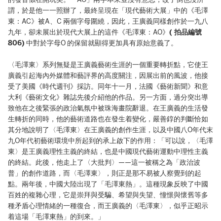
謂，於是他一一照辦了，最終呈現在「現代藝術大展」中的《毛澤
東：AC》被A、C 兩個字母圍繞，因此，王廣義同樣創作於一九八
九年，卻未展出於現代大展上的這件《毛澤東：AO》
( 拍品編號
806)
中對於字母O 的保留就顯得更加具有原始意義了。
〈毛澤東〉系列無疑是王廣義藝術生涯的一個重要轉折點，它使王
廣義引起海內外媒體和藝評界的高度關注，因展出前的風波，他接
受了美國《時代週刊》採訪。同年十一月，法國《藝術新聞》和意
大利《藝術文化》雜誌先後介紹他的作品。另一方面，過分突出導
致他在之後緊張的政治氣氛中被珠海畫院辭退。在王廣義的生活發
生轉折的同時，他的藝術道路也在發生着變化，嚴善錞的判斷恰如
其分地說明了〈毛澤東〉在王廣義的創作生涯，以及中國八O年代末
九O年代初藝術環境中所起到的承上啟下的作用：「可以說，〈毛澤
東〉是王廣義理性主義的終結，也是中國現代藝術運動中理性主義
的終結。此後，他走上了〈大批判〉——這一被稱之為「政治波
普」的創作道路，而〈毛澤東〉，則正是那不易被人察覺到的起
點。兩年後，中國大陸出現了「毛澤東熱」。這種現象反映了中國
百姓的複雜心理，它是崇拜與受騙、希望與失望、憧憬與懷舊等多
種矛盾心理情緒的一種復合，而王廣義的〈毛澤東〉，似乎正昭示
着這場「毛澤東熱」的到來。」