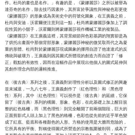
作。杜尚的畫也是名作。」有趣的是，《蒙娜麗莎》之所以被譽為
達芬奇的名作，除去技巧因素外，其所富於爭議性與神秘色彩更使
《蒙娜麗莎》的形象成為美術史中的符號化圖象，在王廣義之前，
杜尚與安迪．沃霍爾便注意到這一點，杜尚將蒙娜麗莎像加上了調
侃性質的小鬍子，沃霍爾則將蒙娜麗莎視作機械工業的複製品。
《蒙娜麗莎》在王廣義這裡，其背景細節與色彩基調的翔實卻是為
了烘托出畫面中那個背部形象，蒙娜麗莎神秘的微笑取而代之為凝
重的形體。杜尚對於蒙娜麗莎現成圖象的挪用自證了他達達式的反
傳統與破壞力，王廣義則因其圖式所體現的創造力而自證了「修
正」觀點的有效性，因而在這幅作品中展現出他個人的圖式延伸與
其創作理念內部的邏輯推進。
在〈後古典〉系列之後，王廣義對於理性分析以及圖式修正的興趣
並未減退，一九八七年，王廣義創作了〈紅色理性〉和〈黑色理
性〉系列，其中〈紅色理性〉可以視作是〈後古典〉的延續，它保
留了〈後古典〉系列的構圖、形象、色彩，在此基礎上加上醒目規
整的紅色格柵，而〈黑色理性〉則完全離開了前兩個階段，巨大的
正面剪影式人頭上加上了黑色的格柵，色彩也從先前的近乎單色變
成了紅底、藍底和各種顏色的人形。方格的使用是大膽而危險的，
它所具有的平衡、對稱使得圖式所營造的宗教氛圍被削弱，成為了