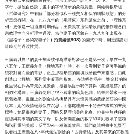
具有觀念主義的圖象符號。再加上語焉不詳的A、O、R、T 等英文
字母，據他自己說，畫中的字母所示的象徵意義，與維特根斯坦
《哲學研究》中有關「部分相似和一種交叉相似的網狀形態」的分
析章節有關。在一九八九年的〈毛澤東〉系列誕生之前，〈理性系
列〉更像是一組過渡時期作品，王廣義在這個階段內的創作理念由
宗教理性向分析理性過渡。當他妻子的形象在一九八九年出現在
《黑格子：藝術家妻子》
( 拍賣編號808)
的圖式中時，則更能說明
這時期的過渡性質。
王廣義以自己的妻子劉金枝作為描繪對象已不是第一次，早在一九
八五年，王廣義創作〈極地系列〉時，有一次看到妻子穿著手織的
絨衣對窗而坐的背影，正是那種形體的團塊狀給他帶來靈感，由此
創造出〈極地〉系列當中凝重的形象。 在這幅作品中，劉金枝的胸
像呈現在作為背景的風景前，很容易提示我們其與《蒙娜麗莎》的
相似性構圖，王廣義使用了很不尋常的暗黃色調，給畫面帶來一種
懷舊效果。畫面上的劉金枝彷彿是具有永恆美感的蒙娜麗莎的中國
版本，她的表情端嚴似在沉思，面部處理無一不符合中國式的審美
標準，她是畫家的妻子，同時又是理想美的化身。但畫中無秩序的
虛線與其末端的英文字母，以及佈滿畫面的數字印章則破壞了這種
和諧莊重的美感，反而帶來一種荒誕效果。我們從這幅畫中無疑可
以看出王廣義在八○年代無法割捨的「古典情結」及其帶來的宗教感