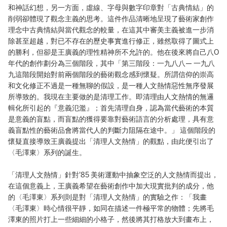
和神話幻想，另一方面，虛線、字母與數字印章對「古典情結」的
削弱卻體現了觀念主義的思考。這件作品清晰地呈現了藝術家創作
理念中古典情結與當代觀念的較量，在這其中審美主義被進一步消
除甚至超越，對已不存在的歷史事實進行修正，雖然取得了圖式上
的勝利，但卻是王廣義的理性精神所不允許的。他在後來將自己八O
年代的創作劃分為三個階段，其中「第三階段：一九八八— 一九八
九這階段開始對前兩個階段的藝術觀念感到懷疑。所謂信仰的崇高
和文化修正不過是一種無聊的假設，是一種人文熱情惡性無序發展
所導致的。我現在主要做的是清理工作。即清理由人文熱情的無邏
輯化所引起的『意義氾濫』；首先清理自身，認為當代藝術的本質
是意義的盲點，而盲點的獲得要靠對藝術語言的分析處理，具有意
義盲點性的藝術品會將當代人的判斷力阻隔在途中。」 這個階段的
懷疑直接導致王廣義提出「清理人文熱情」的觀點，由此便引出了
〈毛澤東〉系列的誕生。
「清理人文熱情」針對'85 美術運動中抽象空泛的人文熱情而提出，
在這個意義上，王廣義希望在藝術創作中加大現實批判的成分，他
的〈毛澤東〉系列則是對「清理人文熱情」的實驗之作：「我畫
〈毛澤東〉時心情很平靜，如同在描述一件極平常的物體；先將毛
澤東的照片打上一些細細的小格子，然後將其打格放大到畫布上，