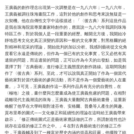
王廣義的創作理念出現第一次調整是在一九八六年；一九八六年，
王廣義被調往珠海畫院工作，這對於他的創作和思考來說無疑是一
次契機。他在自傳性文字中這樣描述：「〈後古典〉系列這批作品
是我在珠海院當專業畫家時創作的，應當說一九八六年我調到珠海
特區工作，對於我個人是一段重要的經歷。離開北方後，我開始冷
靜地思考文化史真正演變的原因和一般的文化事實，對黑格爾的絕
對精神和尼采的理論， 開始批判的加以分析。我感到藝術從文化角
度看它永遠是傳統的，但作為一個已有的文化事實，它又必然有其
遺留的問題，而這遺留的問題，正可以作為今天的出發點，如是我
選擇了對「古典藝術」進行修正主義態度的創作路線。這期間我創
作了〈後古典〉系列。至此，才可以說我真正開始了作為一個當代
藝術家對於當代藝術的參與活動，而不是作為一個愛藝術的人在畫
畫。」3 可見，王廣義創作這一系列作品具有充分的自覺性，在
〈極地〉之後，畫什麼與怎麼畫成為使王廣義焦慮的問題，在相對
疏離現代主義潮流的珠海，王廣義大量翻閱古典藝術畫冊，這重新
喚醒了他早在大學時期對達芬奇、安格爾、普桑等人產生的興趣。
貢布里希的圖式——文化修正和延續性的理論在這時給王廣義帶來
啟示，「修正傳統圖式正是藝術家應該做的工作，所謂創造性也許
就存在這樣的修正工作之中。」4 在對古典藝術進行的修正工作
中，王廣義觸及到了一種富於歷史內涵的崇高和莊嚴，他擺脫了純