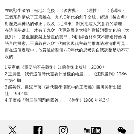
在略顯生澀的〈極地〉之後，〈後古典〉、〈理性〉、〈毛澤東〉
三個系列構成了王廣義在一九八O年代的創作全貌，經過〈後古典〉
對歷史與神話的修正，以及〈毛澤東〉對於氾濫人文意義的清理，
在這個基礎上，才有了九O年代更為聲名大噪的對於消費文化的〈大
批判〉，甚至擺脫架上繪畫的窠臼，利用綜合材料來不斷進行藝術
語言的探索。王廣義在八O年代向後現代主義的推進過程清晰可見，
而在這個過程中，他貫通於整個八O年代的思考與自我調整是功不可
沒的。
1 粟憲庭《重要的不是藝術》江蘇美術出版社，2000 年
2 王廣義「我們這個時代需要什麼樣的繪畫」，《江蘇畫刊》1986
年第4 期
3 嚴善錞、呂澎等著《當代藝術潮流中的王廣義》四川美術出版
社，1992 年
4 王廣義「對三個問題的回答」，《美術》1988 年第3期
twitter
facebook
instagram
youtube
wec