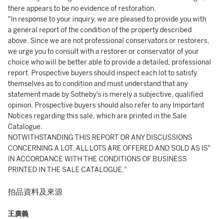
there appears to be no evidence of restoration.
"In response to your inquiry, we are pleased to provide you with
a general report of the condition of the property described
above. Since we are not professional conservators or restorers,
we urge you to consult with a restorer or conservator of your
choice who will be better able to provide a detailed, professional
report. Prospective buyers should inspect each lot to satisfy
themselves as to condition and must understand that any
statement made by Sotheby's is merely a subjective, qualified
opinion. Prospective buyers should also refer to any Important
Notices regarding this sale, which are printed in the Sale
Catalogue.
NOTWITHSTANDING THIS REPORT OR ANY DISCUSSIONS
CONCERNING A LOT, ALL LOTS ARE OFFERED AND SOLD AS IS"
IN ACCORDANCE WITH THE CONDITIONS OF BUSINESS
PRINTED IN THE SALE CATALOGUE."
拍品資料及來源
王廣義