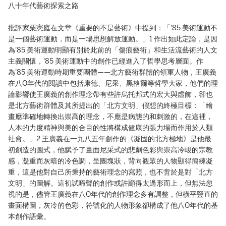
八十年代藝術探索之路
批評家栗憲庭在文章《重要的不是藝術》中提到：「'85 美術運動不
是一個藝術運動，而是一場思想解放運動。」1 作出如此定論，是因
為'85 美術運動明顯有別於此前的「傷痕藝術」和生活流藝術的人文
主義關懷，'85 美術運動中的創作已經進入了哲學思考層面。作
為'85 美術運動時期重要團體——北方藝術群體的領軍人物，王廣義
在八O年代的閱讀中包括康德、尼采、黑格爾等哲學大家，他們的理
論影響使王廣義的創作理念帶有些許烏托邦式的宏大與虛飾，卻也
是北方藝術群體及其所提出的「北方文明」假想的終極目標：「繪
畫應準確地轉換出崇高的理念，不應是病態的和刺激的，在這裡，
人本的力度精神與美的合目的性將構成健康的張力場而作用於人類
社會。」2 王廣義在一九八五年創作的《凝固的北方極地》是他最
初創造的圖式，他賦予了畫面尼采式的悲劇色彩與崇高冷峻的宗教
感，凝重而灰暗的冷色調，呈團塊狀，背向觀眾的人物顯得簡練凝
重，這是他對自己所秉持的藝術理念的寫照，也不啻於是對「北方
文明」的圖解。這初試啼聲的創作或許顯得太過形而上，但無法忽
視的是，儘管王廣義在八O年代的創作理念多有調整，但橫平豎直的
畫面構圖，灰冷的色彩，符號化的人物形象卻構成了他八O年代的基
本創作語彙。