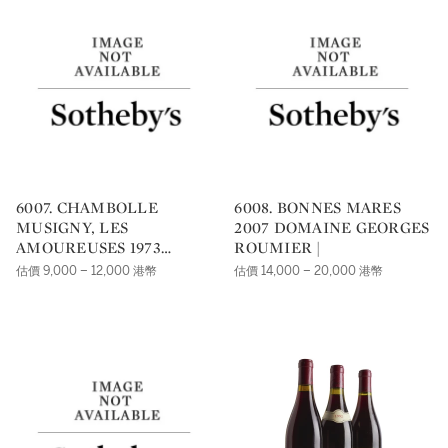
6007. CHAMBOLLE
6008. BONNES MARES
MUSIGNY, LES
2007 DOMAINE GEORGES
AMOUREUSES 1973
ROUMIER |
DOMAINE GEORGES
估價 9,000 – 12,000 港幣
估價 14,000 – 20,000 港幣
ROUMIER |