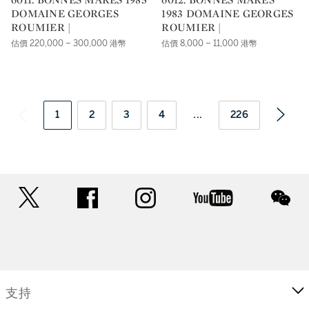
DOMAINE GEORGES
1983 DOMAINE GEORGES
ROUMIER |
ROUMIER |
估價 220,000 – 300,000 港幣
估價 8,000 – 11,000 港幣
1
2
3
4
...
226
twitter
facebook
instagram
youtube
wec
支持