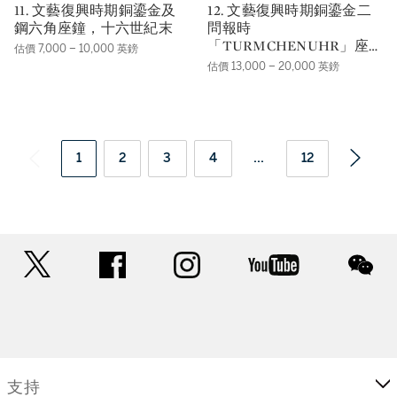
11. 文藝復興時期銅鎏金及
12. 文藝復興時期銅鎏金二
鋼六角座鐘，十六世紀末
問報時
「TURMCHENUHR」座
估價 7,000 – 10,000 英鎊
鐘備鬧鐘，年份約1600
估價 13,000 – 20,000 英鎊
1
2
3
4
...
12
twitter
facebook
instagram
youtube
wec
支持