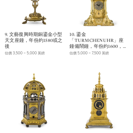
9. 文藝復興時期銅鎏金小型
10. 鎏金
天文座鐘，年份約1580或之
「TURMCHENUHR」座
後
鐘備鬧鐘，年份約1600，後
有改動
估價 3,500 – 5,000 英鎊
估價 5,000 – 7,500 英鎊