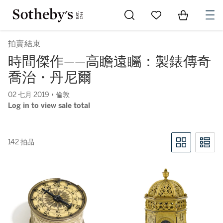
Go to My Favorites
Items in Sh
0
拍賣結束
時間傑作——高瞻遠矚：製錶傳奇
喬治・丹尼爾
02 七月 2019 • 倫敦
Log in to view sale total
142 拍品