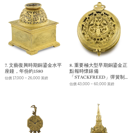
7. 文藝復興時期銅鎏金水平
8. 重要極大型早期銅鎏金正
座鐘，年份約1580
點報時懷錶備
「STACKFREED」彈簧制
估價 17,000 – 26,000 英鎊
動機芯、鬧鐘及星盤錶盤，
估價 43,000 – 60,000 英鎊
年份約1575