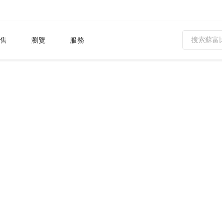
售
瀏覽
服務