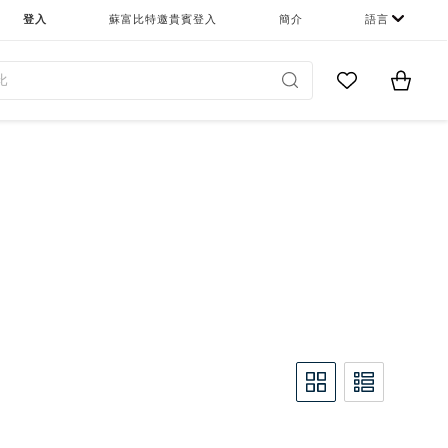
登入
蘇富比特邀貴賓登入
簡介
語言
Go to My Favor
Items i
0