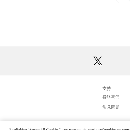
twitter
支持
聯絡我們
常見問題
By clicking “Accept All Cookies”, you agree to the storing of cookies on your 