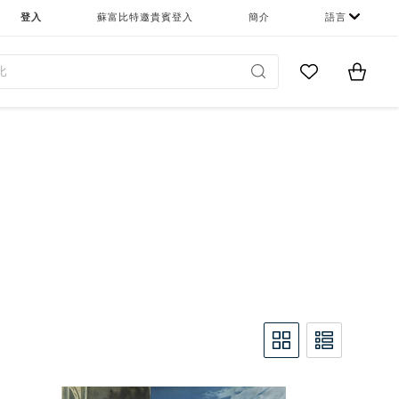
登入
蘇富比特邀貴賓登入
簡介
語言
Go to My Favor
Items i
0