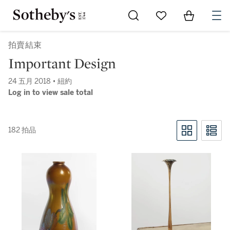
Go to My Favorites
Items in Sh
0
拍賣結束
Important Design
24 五月 2018 • 紐約
Log in to view sale total
182 拍品