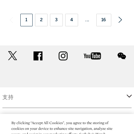
1
2
3
4
...
16
twitter
facebook
instagram
youtube
wec
支持
企業
By clicking “Accept All Cookies”, you agree to the storing of
cookies on your device to enhance site navigation, analyze site