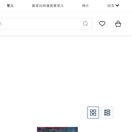
登入
蘇富比特邀貴賓登入
簡介
語言
Go to My Favor
Items i
0