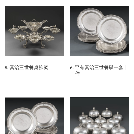
5. 喬治三世餐桌飾架
6. 罕有喬治三世餐碟一套十
二件