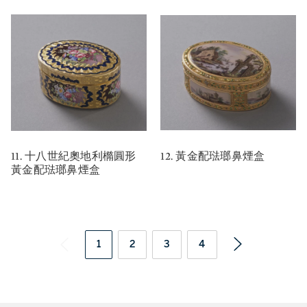
11. 十八世紀奧地利橢圓形
12. 黃金配琺瑯鼻煙盒
黃金配琺瑯鼻煙盒
1
2
3
4