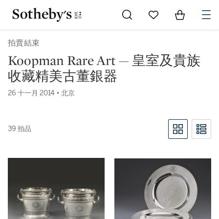
Go to My Favorites
Items in Sh
0
拍賣結束
Koopman Rare Art — 皇室及貴族
收藏精美古董銀器
26 十一月 2014 • 北京
39 拍品