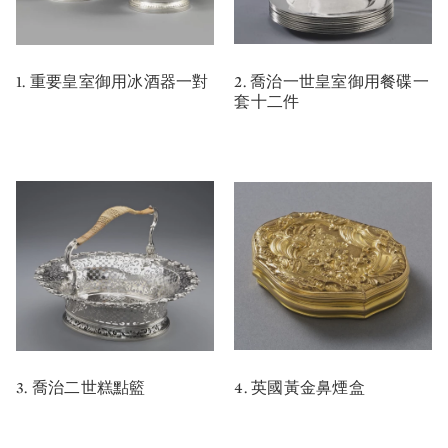
1. 重要皇室御用冰酒器一對
2. 喬治一世皇室御用餐碟一
套十二件
3. 喬治二世糕點籃
4. 英國黃金鼻煙盒