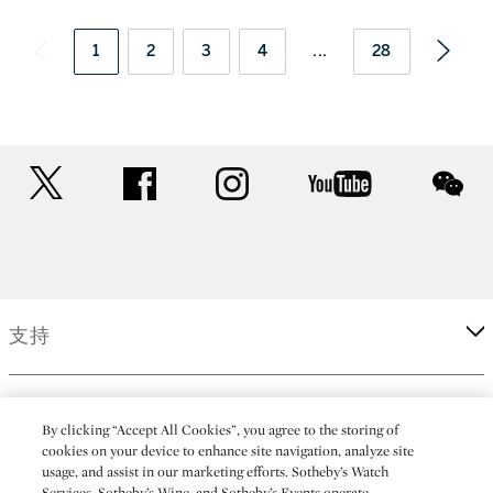
1
2
3
4
...
28
twitter
facebook
instagram
youtube
wec
支持
企業
By clicking “Accept All Cookies”, you agree to the storing of
cookies on your device to enhance site navigation, analyze site
usage, and assist in our marketing efforts. Sotheby’s Watch
更多
Services, Sotheby’s Wine, and Sotheby’s Events operate